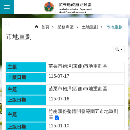
:::
跳到主要內容區塊
進
階
:::
搜
首頁
業務專區
土地重劃
市地重劃
尋
市地重劃
機
關
介
紹
苗栗市袍澤(東側)市地重劃區
公
告
115-07-17
資
訊
苗栗市袍澤(西側)市地重劃區
線
115-07-16
上
查
竹南頭份整體開發範圍五市地重劃
詢
區
115-01-10
業