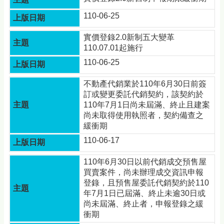
資
訊
110-06-25
安
全
實價登錄2.0新制五大變革
政
110.07.01起施行
策
110-06-25
政
府
不動產代銷業於110年6月30日前簽
網
訂或變更委託代銷契約，該契約於
站
110年7月1日尚未屆滿、終止且建案
資
尚未取得使用執照者，契約備查之
料
緩衝期
開
110-06-17
放
宣
110年6月30日以前代銷成交預售屋
告
買賣案件，尚未辦理成交資訊申報
登錄，且預售屋委託代銷契約於110
年7月1日已屆滿、終止未逾30日或
尚未屆滿、終止者，申報登錄之緩
衝期