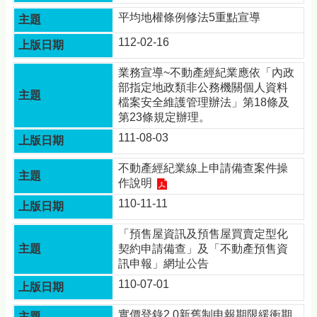
頁
平均地權條例修法5重點宣導
網
112-02-16
站
導
業務宣導~不動產經紀業應依「內政
覽
部指定地政類非公務機關個人資料
常
檔案安全維護管理辦法」第18條及
見
第23條規定辦理。
Q&A
111-08-03
隱
不動產經紀業線上申請備查案件操
私
作說明
權
110-11-11
宣
告
「預售屋資訊及預售屋買賣定型化
版
契約申請備查」及「不動產預售資
權
訊申報」網址公告
宣
110-07-01
告
實價登錄2.0新舊制申報期限緩衝期