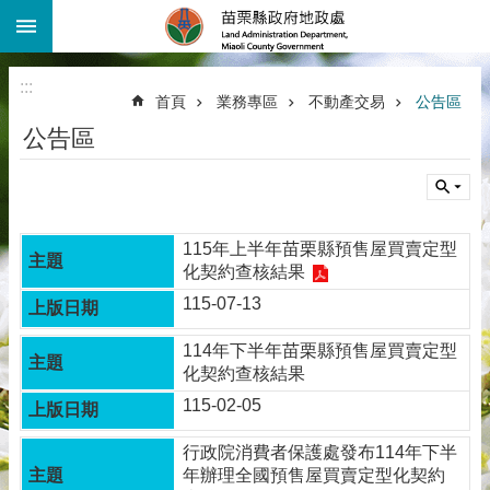
:::
跳到主要內容區塊
進
階
:::
搜
首頁
業務專區
不動產交易
公告區
尋
公告區
機
關
介
紹
115年上半年苗栗縣預售屋買賣定型
公
化契約查核結果
告
資
115-07-13
訊
114年下半年苗栗縣預售屋買賣定型
線
化契約查核結果
上
115-02-05
查
詢
行政院消費者保護處發布114年下半
年辦理全國預售屋買賣定型化契約
業