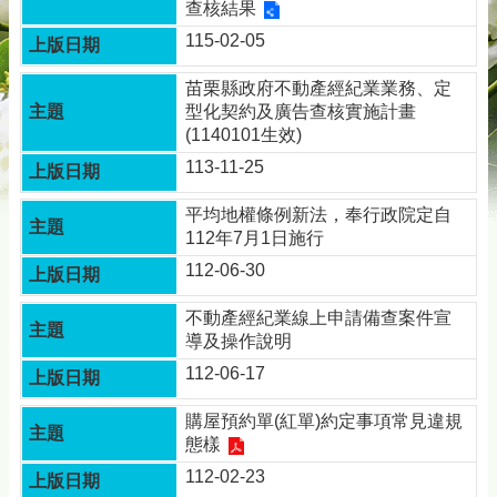
查核結果
務
專
115-02-05
區
苗栗縣政府不動產經紀業業務、定
綜
型化契約及廣告查核實施計畫
合
(1140101生效)
資
113-11-25
訊
下
平均地權條例新法，奉行政院定自
載
112年7月1日施行
專
112-06-30
區
不動產經紀業線上申請備查案件宣
防
導及操作說明
詐
專
112-06-17
區
購屋預約單(紅單)約定事項常見違規
態樣
回
首
112-02-23