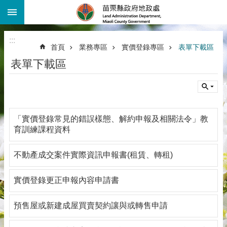
:::
跳到主要內容區塊
進
階
:::
搜
首頁
業務專區
實價登錄專區
表單下載區
尋
表單下載區
機
關
介
紹
公
「實價登錄常見的錯誤樣態、解約申報及相關法令」教
告
育訓練課程資料
資
訊
不動產成交案件實際資訊申報書(租賃、轉租)
線
實價登錄更正申報內容申請書
上
查
詢
預售屋或新建成屋買賣契約讓與或轉售申請
業