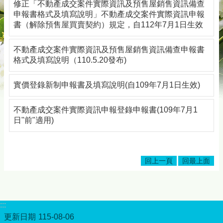
修正「不動產成交案件實際資訊及預售屋銷售資訊備查
務
申報書格式及填寫說明」不動產成交案件實際資訊申報
專
書（解除預售屋買賣契約）規定，自112年7月1日生效
區
綜
不動產成交案件實際資訊及預售屋銷售資訊備查申報書
合
格式及填寫說明（110.5.20發布)
資
訊
實價登錄新制申報書及填寫說明(自109年7月1日生效)
下
載
不動產成交案件實際資訊申報登錄申報書(109年7月1
專
日"前"適用)
區
防
詐
回上一頁
回最上面
專
區
回
:::
首
更新日期
115-08-06