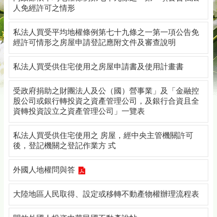
務
人免經許可之情形
專
區
私法人買受平均地權條例第七十九條之一第一項公告免
經許可情形之房屋申請登記應附文件及審查說明
綜
合
資
私法人買受供住宅使用之房屋申請書及使用計畫書
訊
受政府捐助之財團法人及公（國）營事業」及「金融控
下
股公司或銀行轉投資之資產管理公司，及銀行合資且全
載
資轉投資設立之資產管理公司」一覽表
專
區
私法人買受供住宅使用之 房屋，經中央主管機關許可
防
後，登記機關之登記作業方 式
詐
專
外國人地權問與答
區
大陸地區人民取得、設定或移轉不動產物權辦理流程表
回
首