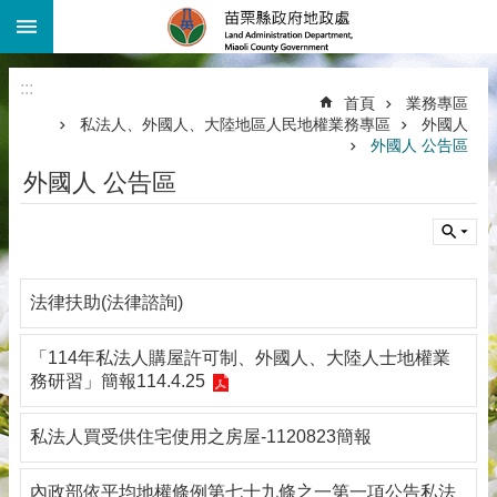
:::
跳到主要內容區塊
進
階
:::
搜
首頁
業務專區
尋
私法人、外國人、大陸地區人民地權業務專區
外國人
外國人 公告區
機
關
外國人 公告區
介
紹
公
告
法律扶助(法律諮詢)
資
訊
「114年私法人購屋許可制、外國人、大陸人士地權業
線
務研習」簡報114.4.25
上
查
私法人買受供住宅使用之房屋-1120823簡報
詢
業
內政部依平均地權條例第七十九條之一第一項公告私法