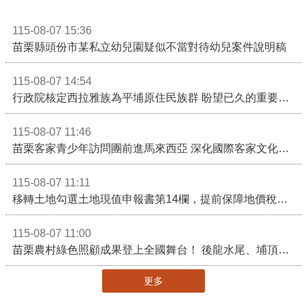
115-08-07 15:36
苗栗縣頭份市某私立幼兒園疑似不當對待幼兒案件說明稿
115-08-07 14:54
行政院核定西拉雅族為平埔原住民族群 盼望已久的重要時刻到來！8月13日起受理民族成員名冊登記
115-08-07 11:46
苗栗客家青少年訪問團前進馬來西亞 深化國際客家文化交流
115-08-07 11:11
移轉土地勾選土地現值申報書第14欄，提前保障地價稅節稅權益
115-08-07 11:00
苗栗農村綠色照顧成果登上全國舞台！ 後龍水尾、埔頂社區前進2026高齡健康產業博覽會
更多