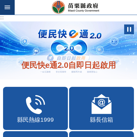
跳到主要內容區塊
:::
:::
便民快e通2.0自即日起啟用
縣民熱線1999
縣長信箱