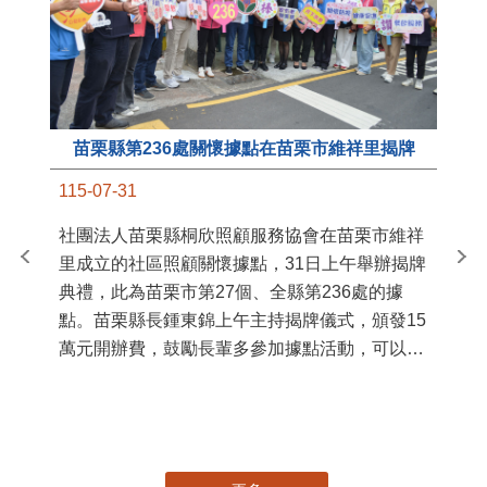
苗栗縣第236處關懷據點在苗栗市維祥里揭牌
11
115-07-31
國
社團法人苗栗縣桐欣照顧服務協會在苗栗市維祥
苗
里成立的社區照顧關懷據點，31日上午舉辦揭牌
署
典禮，此為苗栗市第27個、全縣第236處的據
作
點。苗栗縣長鍾東錦上午主持揭牌儀式，頒發15
縣
萬元開辦費，鼓勵長輩多參加據點活動，可以更
手
加健康、長壽。 坐落於苗栗市維祥里光華街89
號的社區照顧關懷據點，今 ...