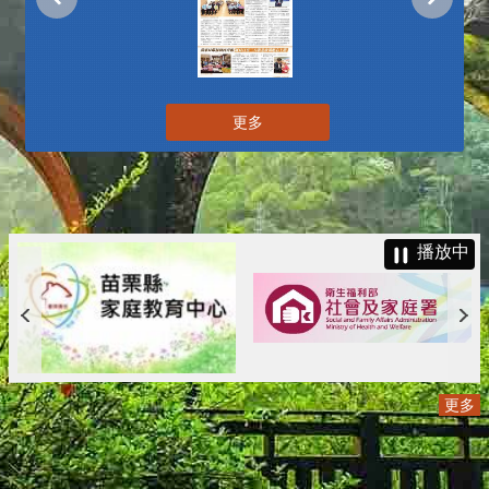
更多
播放中
更多