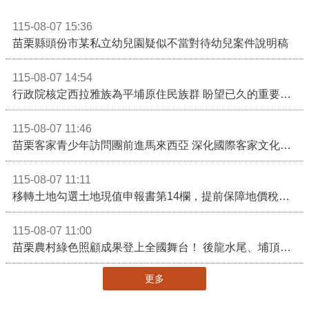
115-08-07 15:36
苗栗縣頭份市某私立幼兒園疑似不當對待幼兒案件說明稿
115-08-07 14:54
行政院核定西拉雅族為平埔原住民族群 盼望已久的重要時刻到來！8月13日起受理民族成員名冊登記
115-08-07 11:46
苗栗客家青少年訪問團前進馬來西亞 深化國際客家文化交流
115-08-07 11:11
移轉土地勾選土地現值申報書第14欄，提前保障地價稅節稅權益
115-08-07 11:00
苗栗農村綠色照顧成果登上全國舞台！ 後龍水尾、埔頂社區前進2026高齡健康產業博覽會
更多