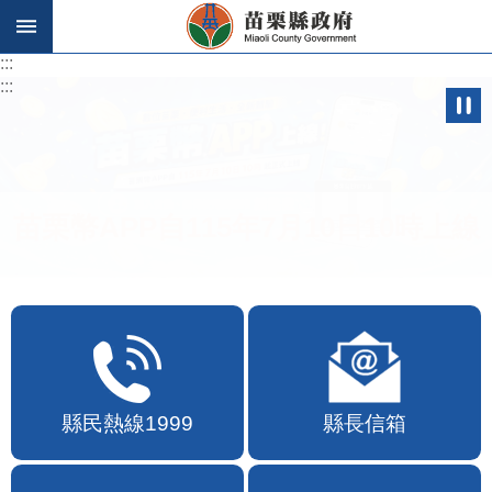
跳到主要內容區塊
:::
:::
苗栗幣APP自115年7月10日10時上線
縣民熱線1999
縣長信箱