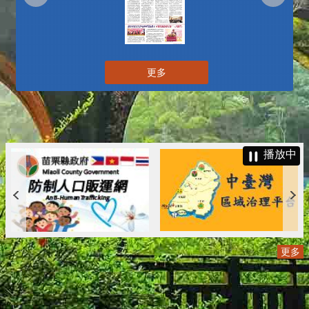
更多
播放中
更多