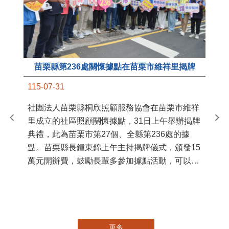
苗栗縣第236處關懷據點在苗栗市維祥里揭牌
11
115-07-31
國
社團法人苗栗縣桐欣照顧服務協會在苗栗市維祥
苗
里成立的社區照顧關懷據點，31日上午舉辦揭牌
署
典禮，此為苗栗市第27個、全縣第236處的據
作
點。苗栗縣長鍾東錦上午主持揭牌儀式，頒發15
縣
萬元開辦費，鼓勵長輩多參加據點活動，可以更
手
加健康、長壽。 坐落於苗栗市維祥里光華街89
號的社區照顧關懷據點，今 ...
更多