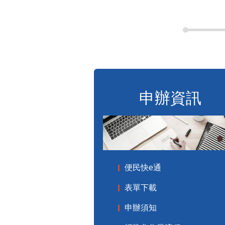
申辦資訊
便民快e通
表單下載
申辦須知