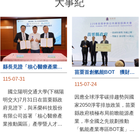
大事紀
縣長見證「核心醫療產業推動園區」產學合作簽約儀式
苗栗首創氫能BOT 獲財政部「突破之翼」肯定
115-07-31
115-07-24
國立陽明交通大學(下稱陽
因應全球淨零碳排趨勢與國
明交大)7月31日在苗栗縣政
家2050淨零排放政策，苗栗
府見證下，與禾榮科技股份
縣政府積極布局前瞻能源產
有限公司簽署「核心醫療產
業，率全國之先規劃推動
業推動園區」產學暨人才培
「氫能產業專區BOT案」，
育合作備忘錄，為苗栗產業
透過促進民間參與公共建設