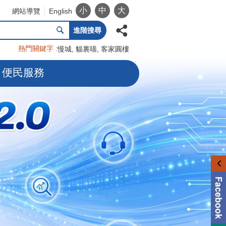
小
中
大
網站導覽
English
進階搜尋
熱門關鍵字
慢城
貓裏喵
客家圓樓
便民服務