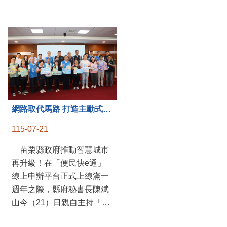
第235處關懷據點揭牌運作 縣長宣布共餐補助將加碼到1萬元
網路取代馬路 打造主動式數位便民服務 苗栗便民快e通 2.0智慧升級啟用
115-07-20
115-07-21
苗栗縣政府攜手牧田家庭
苗栗縣政府推動智慧城市
關懷協會，在頭屋鄉設立的
再升級！在「便民快e通」
社區照顧關懷據點20日揭牌
線上申辦平台正式上線滿一
運作，這是鄉內第6個、全
週年之際，縣府秘書長陳斌
縣第235處的據點；縣長鍾
山今（21）日親自主持「便
東錦在主持揭牌儀式推進據
民快e通 2.0 啟用記者會」，
點總數的同時，也宣布年底