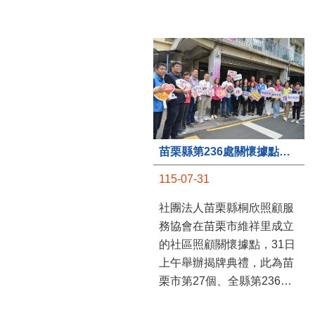
苗栗縣第236處關懷據點在苗栗市維祥里揭牌
115-07-31
社團法人苗栗縣桐欣照顧服
務協會在苗栗市維祥里成立
的社區照顧關懷據點，31日
上午舉辦揭牌典禮，此為苗
栗市第27個、全縣第236處
的據點。苗栗縣長鍾東錦上