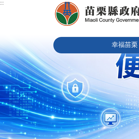
:::
跳到主要內容區塊
:::
幸福苗栗