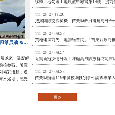
移轉土地勾選土地現值申報書第14欄，提前
115-08-07 11:00
115-08-07 09:32
買地建屋前先「地套繪查詢」└苗栗縣政府
通霄沙雕精彩不間斷 8/8父親節風箏展演 8/16情人節66對浪漫挑戰送好禮
115-08-07 08:54
開展以來，雖歷經
近期新冠疫情升溫！呼籲高風險族群防範重
前往參觀。暑假
115-08-07 08:22
列精彩活動，邀
海水浴場，感受
更多