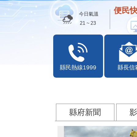
便民快
今日氣溫
21 ~ 23
縣民熱線1999
縣長信
縣府新聞