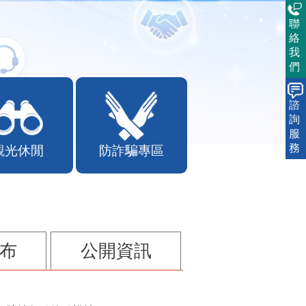
聯
絡
我
們
諮
詢
服
務
觀光休閒
防詐騙專區
布
公開資訊