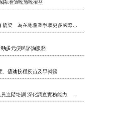
保障地價稅節稅權益
把握國際交流契機 苗栗縣政府搭建海外合作橋梁 為在地產業爭取更多國際市場機會
推動多元便民諮詢服務
症、儘速接種疫苗及早就醫
苗栗縣辦理115年度校園性別事件調查專業人員進階培訓 深化調查實務能力 持續打造安全友善校園