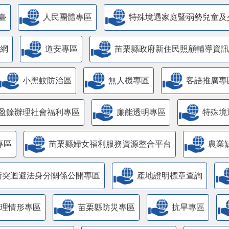
臺
人民團體專區
特殊境遇家庭暨弱勢兒童及
網
道安專區
苗栗縣政府新住民照顧輔導資訊
小黑蚊防治區
無人機專區
客語推廣專
盈餘辦理社會福利專區
廉能透明專區
特殊境
專區
苗栗縣婦女福利服務資源整合平台
農業
衝突迴避法身分關係公開專區
產地證明標章查詢
管理情形專區
苗栗縣防災專區
抗旱專區