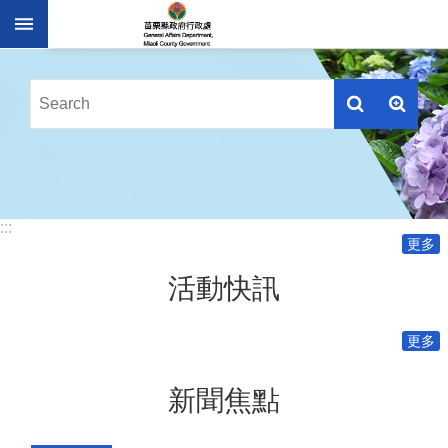
跳到主要內容區塊
進
階
搜
尋
業
務
:::
簡
更多
介
活動快訊
便
民
服
更多
務
公
新聞焦點
佈
欄