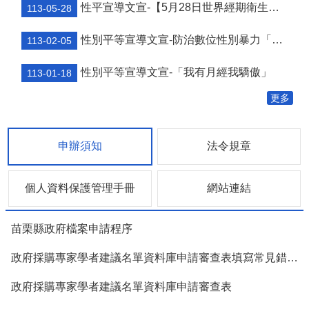
結
性平宣導文宣-【5月28日世界經期衛生日】
113-05-28
政
性別平等宣導文宣-防治數位性別暴力「遠離受害，避免加害」
113-02-05
府
資
性別平等宣導文宣-「我有月經我驕傲」
訊
113-01-18
公
更多
開
法
令
申辦須知
法令規章
規
章
個人資料保護管理手冊
網站連結
性
別
平
苗栗縣政府檔案申請程序
等
專
政府採購專家學者建議名單資料庫申請審查表填寫常見錯誤態樣
區
政府採購專家學者建議名單資料庫申請審查表
消