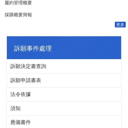
費
履約管理概要
者
保
採購概要簡報
護
專
更多
區
國
訴願事件處理
家
賠
償
事
訴願決定書查詢
件
處
訴願申請書表
理
法令依據
網
站
資
須知
料
開
應備書件
放