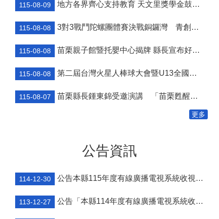
地方各界齊心支持教育 天文里獎學金鼓勵學童勇敢追夢
115-08-09
個
人
3對3戰鬥陀螺團體賽決戰銅鑼灣 青創市集展售為父親節增添繽紛
115-08-08
資
料
苗栗親子館暨托嬰中心揭牌 縣長宣布好消息：9月1日起調降臨時托嬰費用
保
115-08-08
護
管
第二屆台灣火星人棒球大會暨U13全國軟式少棒邀請賽在苗栗舉辦
115-08-08
理
手
苗栗縣長鍾東錦受邀演講 「苗栗甦醒」分享近年轉變
115-08-07
冊
更多
訴
願
事
公告資訊
件
處
理
公告本縣115年度有線廣播電視系統收視費用相關事宜
114-12-30
網
站
公告「本縣114年度有線廣播電視系統收視費用相關事宜」
113-12-27
連