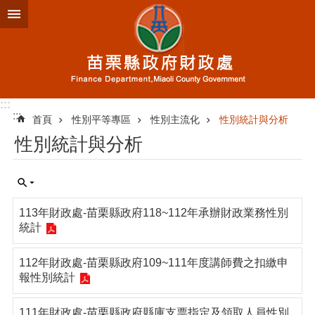
跳到主要內容區塊
進
階
搜
尋
:::
:::
首頁
性別平等專區
性別主流化
性別統計與分析
業
性別統計與分析
務
簡
介
便
113年財政處-苗栗縣政府118~112年承辦財政業務性別
民
統計
服
務
112年財政處-苗栗縣政府109~111年度講師費之扣繳申
公
報性別統計
佈
欄
111年財政處-苗栗縣政府縣庫支票指定及領取人員性別