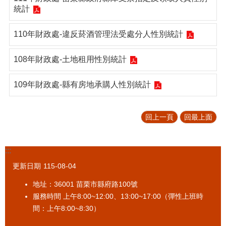
統計
促
參
專
110年財政處-違反菸酒管理法受處分人性別統計
區
108年財政處-土地租用性別統計
標
售
專
109年財政處-縣有房地承購人性別統計
區
政
回上一頁
回最上面
府
資
訊
:::
公
開
更新日期
115-08-04
地址：36001 苗栗市縣府路100號
法
令
服務時間 上午8:00~12:00、13:00~17:00（彈性上班時
規
間：上午8:00~8:30）
章