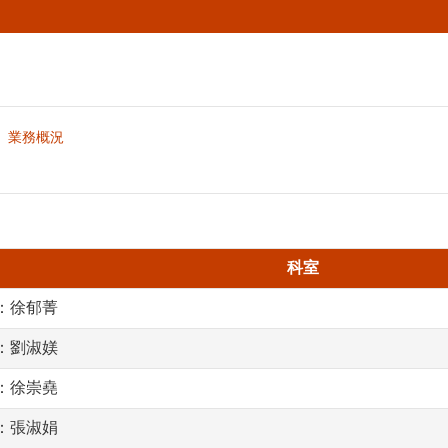
業務概況
科室
：徐郁菁
：劉淑媄
：徐崇堯
張淑娟