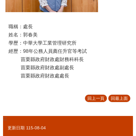
促
參
專
區
職稱：處長
姓名：郭春美
標
學歷：中華大學工業管理研究所
售
專
經歷：98年公務人員薦任升官等考試
區
苗栗縣政府財政處財務科科長
苗栗縣政府財政處副處長
政
府
苗栗縣政府財政處處長
資
訊
公
回上一頁
回最上面
開
法
令
:::
規
更新日期
115-08-04
章