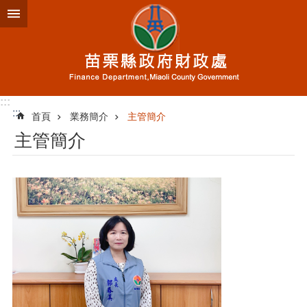
跳到主要內容區塊
進
階
搜
尋
:::
:::
首頁
業務簡介
主管簡介
業
主管簡介
務
簡
介
便
民
服
務
公
佈
欄