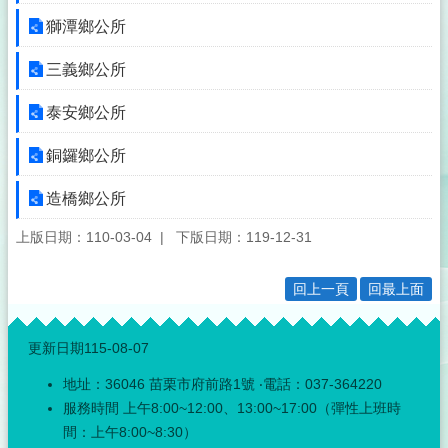
事
透
獅潭鄉公所
明
化
三義鄉公所
專
區
泰安鄉公所
殯
銅鑼鄉公所
葬
專
造橋鄉公所
區
上版日期：110-03-04
下版日期：119-12-31
宗
教
回上一頁
回最上面
專
區
:::
更新日期
115-08-07
祭
祀
地址：36046 苗栗市府前路1號 ‧電話：037-364220
公
服務時間 上午8:00~12:00、13:00~17:00（彈性上班時
業
與
間：上午8:00~8:30）