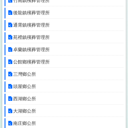
竹南鎮殯葬管理所
欄
法
後龍鎮殯葬管理所
令
規
通霄鎮殯葬管理所
章
苑裡鎮殯葬管理所
政
府
卓蘭鎮殯葬管理所
資
訊
公館鄉殯葬管理所
公
開
三灣鄉公所
補
頭屋鄉公所
助
公
西湖鄉公所
告
專
大湖鄉公所
區
議
南庄鄉公所