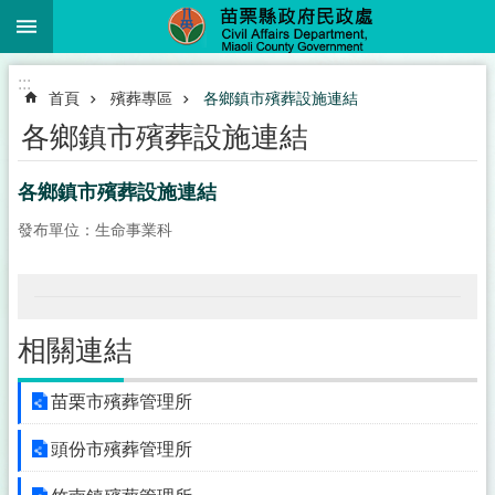
:::
跳到主要內容區塊
進
:::
階
首頁
殯葬專區
各鄉鎮市殯葬設施連結
搜
尋
各鄉鎮市殯葬設施連結
各鄉鎮市殯葬設施連結
發布單位：生命事業科
業
務
簡
介
便
相關連結
民
服
苗栗市殯葬管理所
務
頭份市殯葬管理所
公
佈