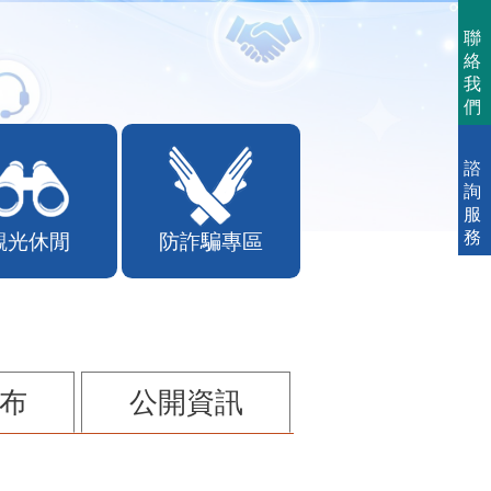
聯
絡
我
們
諮
詢
服
務
觀光休閒
防詐騙專區
布
公開資訊