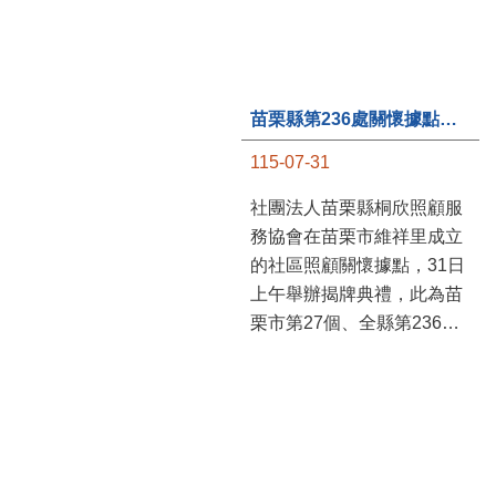
苗栗縣第236處關懷據點在苗栗市維祥里揭牌
115-07-31
社團法人苗栗縣桐欣照顧服
務協會在苗栗市維祥里成立
的社區照顧關懷據點，31日
上午舉辦揭牌典禮，此為苗
栗市第27個、全縣第236處
的據點。苗栗縣長鍾東錦上