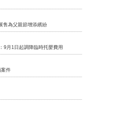
展售為父親節增添繽紛
：9月1日起調降臨時托嬰費用
禍案件