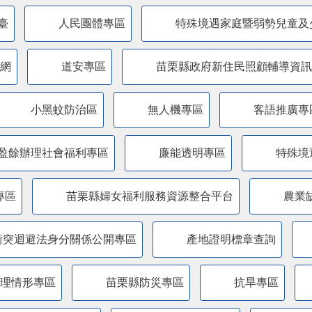
臺
人民團體專區
特殊境遇家庭暨弱勢兒童及
網
道安專區
苗栗縣政府新住民照顧輔導資訊
小黑蚊防治區
無人機專區
客語推廣專
盈餘辦理社會福利專區
廉能透明專區
特殊境
專區
苗栗縣婦女福利服務資源整合平台
農業
衝突迴避法身分關係公開專區
產地證明標章查詢
管理情形專區
苗栗縣防災專區
抗旱專區