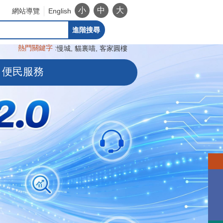
小
中
大
網站導覽
English
進階搜尋
熱門關鍵字
慢城
貓裏喵
客家圓樓
便民服務