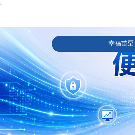
:::
跳到主要內容區塊
:::
幸福苗栗