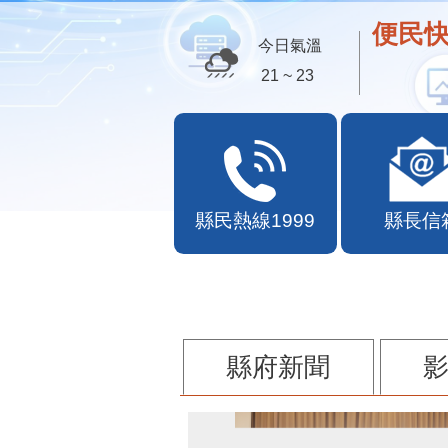
便民快
今日氣溫
27 ~ 29
縣民熱線1999
縣長信
縣府新聞