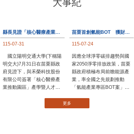
大事紀
縣長見證「核心醫療產業推動園區」產學合作簽約儀式
苗栗首創氫能BOT 獲財政部「突破之翼」肯定
115-07-31
115-07-24
國立陽明交通大學(下稱陽
因應全球淨零碳排趨勢與國
明交大)7月31日在苗栗縣政
家2050淨零排放政策，苗栗
府見證下，與禾榮科技股份
縣政府積極布局前瞻能源產
有限公司簽署「核心醫療產
業，率全國之先規劃推動
業推動園區」產學暨人才培
「氫能產業專區BOT案」，
育合作備忘錄，為苗栗產業
透過促進民間參與公共建設
升級注入新動能，會中，縣
（BOT）模式，引進民間資
長提到醫療園區、高鐵周邊
金、技術與營運能量，打造
土地規劃，期許攜手各界共
全國首座以氫能產業為核心
創美好前景，透過產官學合
的專業園區，展現苗栗推動
作打造更幸福快樂的苗栗。
新能源產業及能源轉型的前