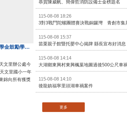
恭賀陳威帆、簡偉哲消防設備士金榜題名
115-08-08 18:26
3對3戰鬥陀螺團體賽決戰銅鑼灣 青創市集
115-08-08 15:37
苗栗親子館暨托嬰中心揭牌 縣長宣布好消息
地方各界齊心支持教育 天文里獎學金鼓勵學童勇敢追夢
115-08-08 14:14
大湖鄉東興村東興楓葉地圖過後500公尺車
，天文里國小一年
115-08-08 14:10
東錦向所有獲獎
後龍鎮福寧里頭湖車禍案件
更多