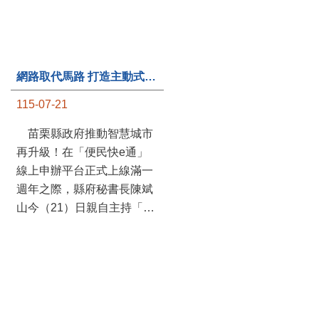
網路取代馬路 打造主動式數位便民服務 苗栗便民快e通 2.0智慧升級啟用
第235處關懷據點揭牌運作 縣長宣布共餐補助將加碼到1萬元
115-07-21
115-07-20
苗栗縣政府推動智慧城市
苗栗縣政府攜手牧田家庭
再升級！在「便民快e通」
關懷協會，在頭屋鄉設立的
線上申辦平台正式上線滿一
社區照顧關懷據點20日揭牌
週年之際，縣府秘書長陳斌
運作，這是鄉內第6個、全
山今（21）日親自主持「便
縣第235處的據點；縣長鍾
民快e通 2.0 啟用記者會」，
東錦在主持揭牌儀式推進據
宣布系統全面升級。數位發
點總數的同時，也宣布年底
展部資料創新司陳怡君副司
前可望將共餐補助直接調高
長蒞臨指導，共同表示對地
到每個月1萬元，另促鄉鎮
方政府智慧服務升級加值的
市公所視財力編列預算配合
肯定。 今日啟用記者 ...
加碼，跟上物價上漲的腳