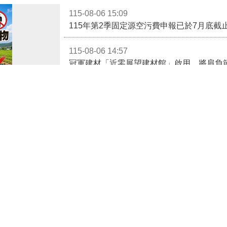
115-08-06 14:57
冠軍建材「近零展望建材館」啟用 將肩負
115-08-06 14:32
冠軍建材「近零展望建材館」啟用 攜手苗
以免受罰!
115-08-06 14:30
清理法第46條規
幼安教養院預祝縣長爸爸父親節快樂
併科新台幣一千五
115-08-06 14:29
法，如有縣有耕
苗栗玉清宮捐贈500萬元給縣府 挹注弱勢
科（037-
更多