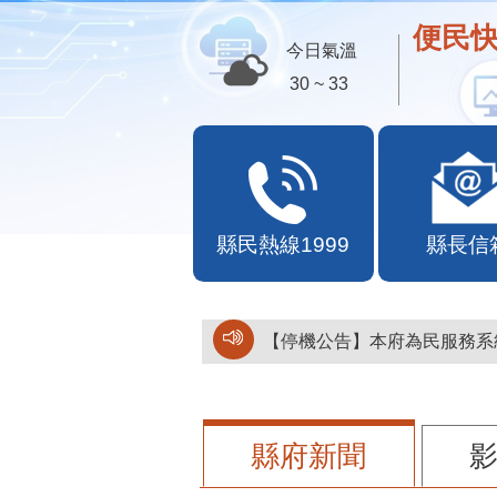
歡迎
今日氣溫
30 ~ 33
縣民熱線1999
縣長信
【停機公告】本府為民服務系統
縣府新聞