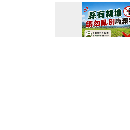
縣有耕地請勿非法棄置廢棄物，
115-08-06 15:36
縣有耕地非法棄置廢棄物，依廢棄物
定處1年以上7年以下有期徒刑，得
百萬元以下罰金。本府將加強查緝不
地相關問題，歡迎洽詢本府地政處地權
55947 ...