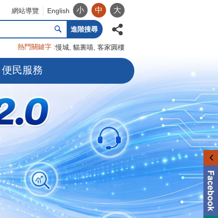
小
中
大
網站導覽
English
進階搜尋
熱門關鍵字
慢城
貓裏喵
客家圓樓
便民服務