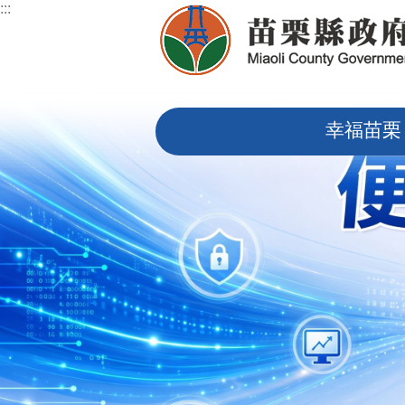
:::
跳到主要內容區塊
:::
幸福苗栗