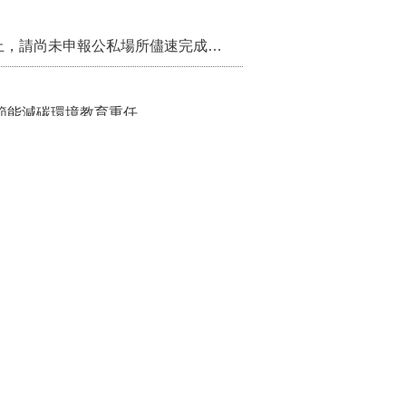
115年第2季固定源空污費申報已於7月底截止，請尚未申報公私場所儘速完成申繳，以免面臨滯納金及罰鍰!
節能減碳環境教育重任
栗邁向低碳建築新未來
家庭服務及長照醫療資源