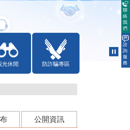
聯
絡
我
們
諮
詢
觀光休閒
防詐騙專區
服
務
布
公開資訊