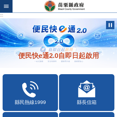
跳到主要內容區塊
:::
:::
便民快e通2.0自即日起啟用
縣民熱線1999
縣長信箱