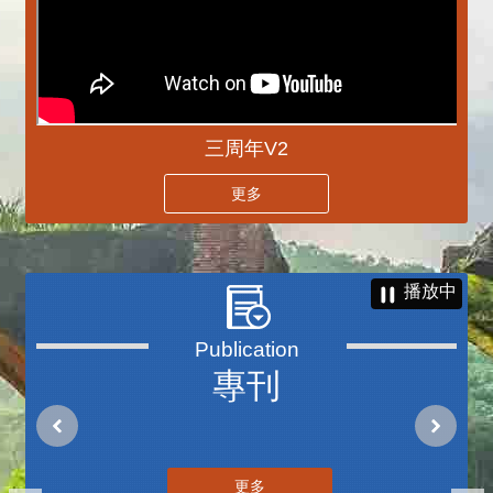
三周年V2
更多
播放中
專刊
更多