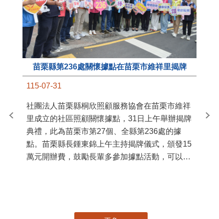
苗栗縣第236處關懷據點在苗栗市維祥里揭牌
11
115-07-31
國
社團法人苗栗縣桐欣照顧服務協會在苗栗市維祥
苗
里成立的社區照顧關懷據點，31日上午舉辦揭牌
署
典禮，此為苗栗市第27個、全縣第236處的據
作
點。苗栗縣長鍾東錦上午主持揭牌儀式，頒發15
縣
萬元開辦費，鼓勵長輩多參加據點活動，可以更
手
加健康、長壽。 坐落於苗栗市維祥里光華街89
號的社區照顧關懷據點，今 ...