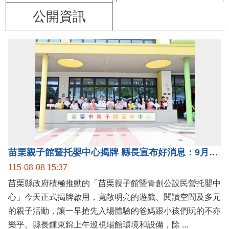
公開資訊
苗栗親子館暨托嬰中心揭牌 縣長宣布好消息：9月1日起調降臨時托嬰費用
115-08-08 15:37
苗栗縣政府積極推動的「苗栗親子館暨青創公設民營托嬰中
心」今天正式揭牌啟用，寬敞明亮的遊戲、閱讀空間及多元
的親子活動，讓一早搶先入場體驗的爸媽跟小孩們玩的不亦
樂乎。縣長鍾東錦上午巡視場館環境和設備，除 ...