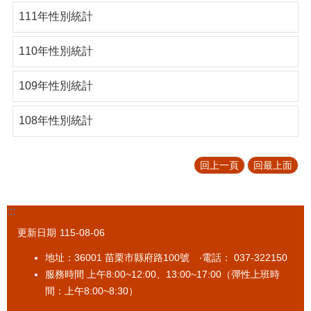
區
111年性別統計
便
民
110年性別統計
服
務
109年性別統計
性
別
108年性別統計
平
等
專
回上一頁
回最上面
區
內
:::
部
控
更新日期
115-08-06
制
專
地址：36001 苗栗市縣府路100號 ‧電話： 037-322150
區
服務時間 上午8:00~12:00、13:00~17:00（彈性上班時
間：上午8:00~8:30）
網