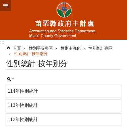
跳到主要內容區塊
進
階
搜
尋
:::
:::
首頁
性別平等專區
性別主流化
性別統計專區
業
性別統計-按年別分
務
性別統計-按年別分
簡
介
資
訊
114年性別統計
公
開
113年性別統計
統
計
112年性別統計
專