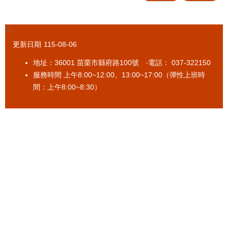
區
便
:::
民
服
更新日期
115-08-06
務
地址：36001 苗栗市縣府路100號 ‧電話： 037-322150
性
服務時間 上午8:00~12:00、13:00~17:00（彈性上班時
別
間：上午8:00~8:30）
平
等
專
區
內
部
控
制
專
區
網