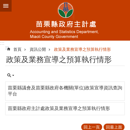
跳到主要內容區塊
進
階
搜
尋
:::
:::
首頁
資訊公開
政策及業務宣導之預算執行情形
業
政策及業務宣導之預算執行情形
務
簡
介
資
苗栗縣議會及苗栗縣政府各機關(單位)政策宣導資訊查詢
訊
平台
公
開
苗栗縣政府主計處政策及業務宣導之預算執行情形
統
計
專
回上一頁
回最上面