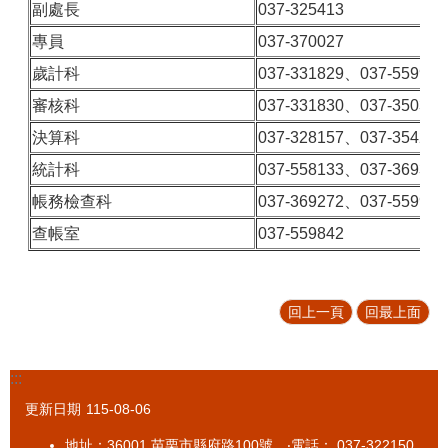
區
副處長
037-325413
專員
037-370027
便
民
歲計科
037-331829、037-559923
服
務
審核科
037-331830、037-350353
決算科
037-328157、037-354273
性
別
統計科
037-558133、037-369348
平
帳務檢查科
037-369272、037-559930
等
專
查帳室
037-559842
區
內
部
回上一頁
回最上面
控
制
專
:::
區
更新日期
115-08-06
網
地址：36001 苗栗市縣府路100號 ‧電話： 037-322150