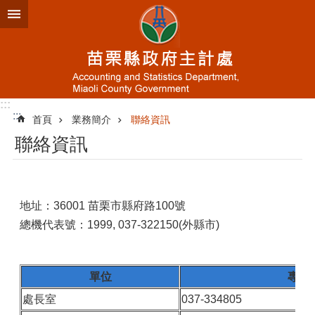
跳到主要內容區塊
進
階
搜
尋
:::
:::
首頁
業務簡介
聯絡資訊
業
聯絡資訊
務
簡
介
資
地址：36001 苗栗市縣府路100號
訊
總機代表號：1999, 037-322150(外縣市)
公
開
統
單位
專線
計
處長室
037-334805
專