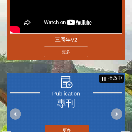
三周年V2
更多
播放中
專刊
更多