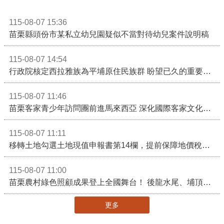
115-08-07 15:36
苗栗縣頭份市某私立幼兒園疑似不當對待幼兒案件說明稿
115-08-07 14:54
行政院核定西拉雅族為平埔原住民族群 盼望已久的重要時刻到來！8月13日起受理民族成員名冊登記
115-08-07 11:46
苗栗客家青少年訪問團前進馬來西亞 深化國際客家文化交流
115-08-07 11:11
移轉土地勾選土地現值申報書第14欄，提前保障地價稅節稅權益
115-08-07 11:00
苗栗農村綠色照顧成果登上全國舞台！ 後龍水尾、埔頂社區前進2026高齡健康產業博覽會
更多