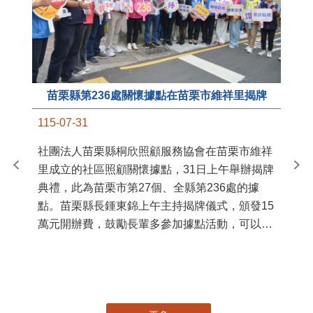
苗栗縣第236處關懷據點在苗栗市維祥里揭牌
11
115-07-31
國
社團法人苗栗縣桐欣照顧服務協會在苗栗市維祥
苗
里成立的社區照顧關懷據點，31日上午舉辦揭牌
署
典禮，此為苗栗市第27個、全縣第236處的據
作
點。苗栗縣長鍾東錦上午主持揭牌儀式，頒發15
縣
萬元開辦費，鼓勵長輩多參加據點活動，可以更
手
加健康、長壽。 坐落於苗栗市維祥里光華街89
號的社區照顧關懷據點，今 ...