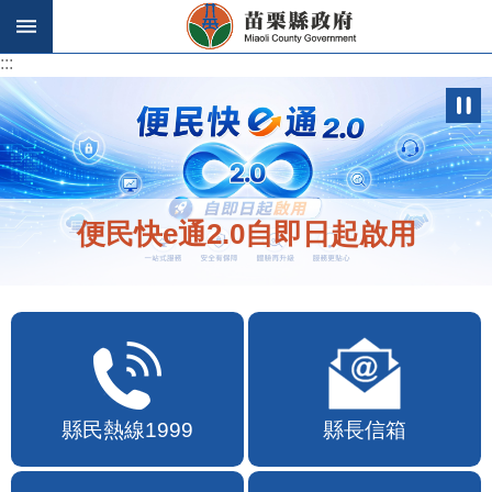
跳到主要內容區塊
:::
:::
便民快e通2.0自即日起啟用
縣民熱線1999
縣長信箱