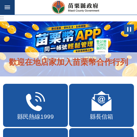
跳到主要內容區塊
:::
:::
歡迎在地店家加入苗栗幣合作行列
縣民熱線1999
縣長信箱