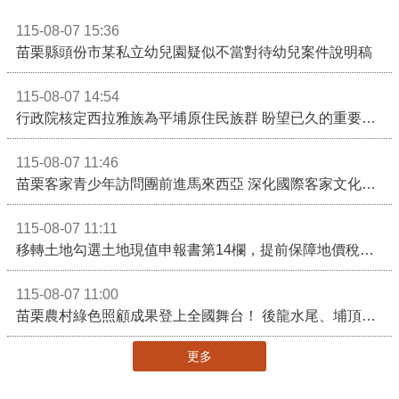
115-08-07 15:36
苗栗縣頭份市某私立幼兒園疑似不當對待幼兒案件說明稿
115-08-07 14:54
行政院核定西拉雅族為平埔原住民族群 盼望已久的重要時刻到來！8月13日起受理民族成員名冊登記
115-08-07 11:46
苗栗客家青少年訪問團前進馬來西亞 深化國際客家文化交流
115-08-07 11:11
移轉土地勾選土地現值申報書第14欄，提前保障地價稅節稅權益
115-08-07 11:00
苗栗農村綠色照顧成果登上全國舞台！ 後龍水尾、埔頂社區前進2026高齡健康產業博覽會
更多