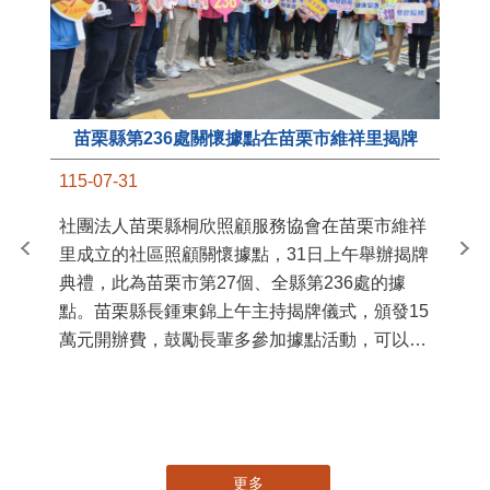
苗栗縣第236處關懷據點在苗栗市維祥里揭牌
11
115-07-31
國
社團法人苗栗縣桐欣照顧服務協會在苗栗市維祥
苗
里成立的社區照顧關懷據點，31日上午舉辦揭牌
署
典禮，此為苗栗市第27個、全縣第236處的據
作
點。苗栗縣長鍾東錦上午主持揭牌儀式，頒發15
縣
萬元開辦費，鼓勵長輩多參加據點活動，可以更
手
加健康、長壽。 坐落於苗栗市維祥里光華街89
號的社區照顧關懷據點，今 ...
更多