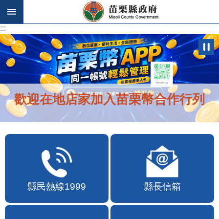
跳到主要內容區塊
:::
:::
歡迎在地店家加入苗栗幣合作行列
縣民熱線1999
縣長信箱