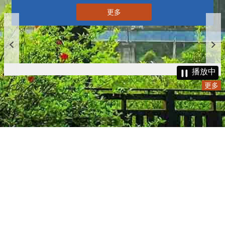
更多
播放中
更多
:::
更新日期
115-08-06
瀏覽人次
4781909
版權所有 © 苗栗縣政府 Copyright 2019 Miaoli County Government
All rights reserved.
36001 苗栗市縣府路100號(第一辦公大樓)、36046 苗栗市府前路1號
(第二辦公大樓) 電話:1999(限苗栗縣內撥打), 037-322150(外縣市)
服務時間：上午8:00~12:00、13:00~17:00（彈性上班時間：上午
8:00~8:30）