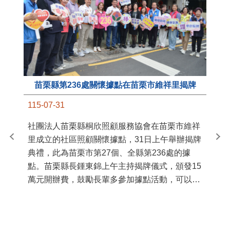
苗栗縣第236處關懷據點在苗栗市維祥里揭牌
11
115-07-31
國
社團法人苗栗縣桐欣照顧服務協會在苗栗市維祥
苗
里成立的社區照顧關懷據點，31日上午舉辦揭牌
署
典禮，此為苗栗市第27個、全縣第236處的據
作
點。苗栗縣長鍾東錦上午主持揭牌儀式，頒發15
縣
萬元開辦費，鼓勵長輩多參加據點活動，可以更
手
加健康、長壽。 坐落於苗栗市維祥里光華街89
號的社區照顧關懷據點，今 ...