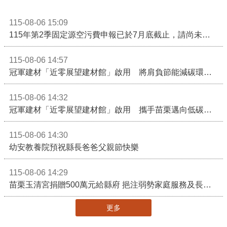
115-08-06 15:09
115年第2季固定源空污費申報已於7月底截止，請尚未申報公私場所儘速完成申繳，以免面臨滯納金及罰鍰!
115-08-06 14:57
冠軍建材「近零展望建材館」啟用 將肩負節能減碳環境教育重任
115-08-06 14:32
冠軍建材「近零展望建材館」啟用 攜手苗栗邁向低碳建築新未來
115-08-06 14:30
幼安教養院預祝縣長爸爸父親節快樂
115-08-06 14:29
苗栗玉清宮捐贈500萬元給縣府 挹注弱勢家庭服務及長照醫療資源
更多