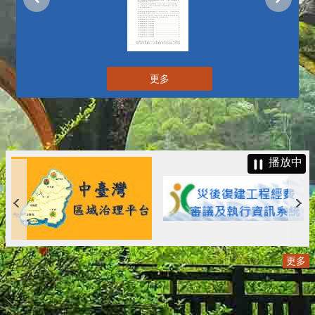
更多
播放中
更多