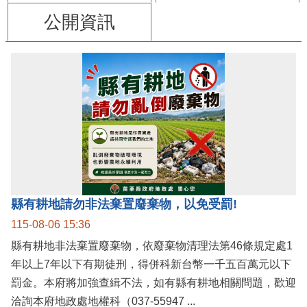
公開資訊
縣有耕地請勿非法棄置廢棄物，以免受罰!
115-08-06 15:36
縣有耕地非法棄置廢棄物，依廢棄物清理法第46條規定處1
年以上7年以下有期徒刑，得併科新台幣一千五百萬元以下
罰金。本府將加強查緝不法，如有縣有耕地相關問題，歡迎
洽詢本府地政處地權科（037-55947 ...