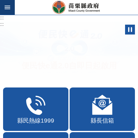
跳到主要內容區塊
:::
:::
便民快e通2.0自即日起啟用
縣民熱線1999
縣長信箱