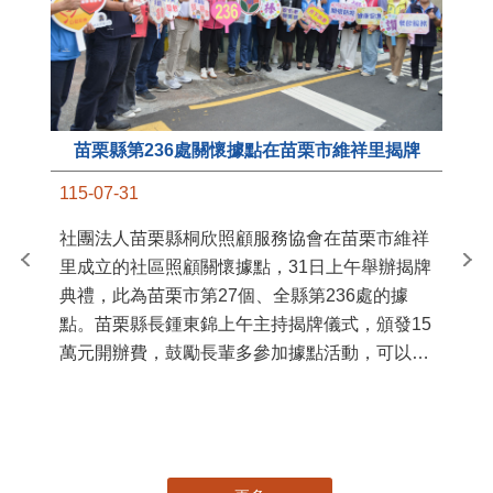
苗栗縣第236處關懷據點在苗栗市維祥里揭牌
11
115-07-31
國
社團法人苗栗縣桐欣照顧服務協會在苗栗市維祥
苗
里成立的社區照顧關懷據點，31日上午舉辦揭牌
署
典禮，此為苗栗市第27個、全縣第236處的據
作
點。苗栗縣長鍾東錦上午主持揭牌儀式，頒發15
縣
萬元開辦費，鼓勵長輩多參加據點活動，可以更
手
加健康、長壽。 坐落於苗栗市維祥里光華街89
號的社區照顧關懷據點，今 ...