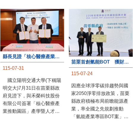
縣長見證「核心醫療產業推動園區」產學合作簽約儀式
苗栗首創氫能BOT 獲財政部「突破之翼」肯定
115-07-31
115-07-24
國立陽明交通大學(下稱陽
因應全球淨零碳排趨勢與國
明交大)7月31日在苗栗縣政
家2050淨零排放政策，苗栗
府見證下，與禾榮科技股份
縣政府積極布局前瞻能源產
有限公司簽署「核心醫療產
業，率全國之先規劃推動
業推動園區」產學暨人才培
「氫能產業專區BOT案」，
育合作備忘錄，為苗栗產業
透過促進民間參與公共建設
升級注入新動能，會中，縣