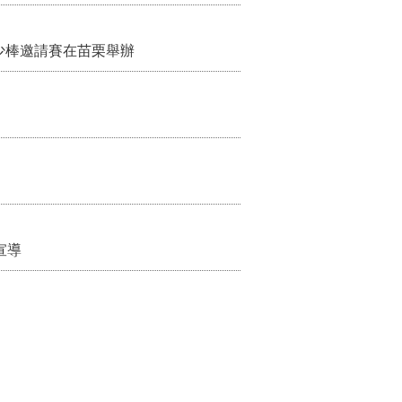
少棒邀請賽在苗栗舉辦
宣導