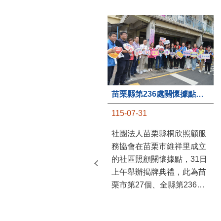
苗栗縣第236處關懷據點在苗栗市維祥里揭牌
115-07-31
社團法人苗栗縣桐欣照顧服
務協會在苗栗市維祥里成立
的社區照顧關懷據點，31日
上午舉辦揭牌典禮，此為苗
栗市第27個、全縣第236處
的據點。苗栗縣長鍾東錦上
午主持揭牌儀式，頒發15萬