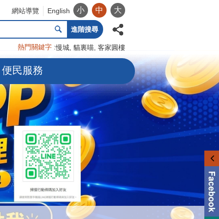
小
中
大
網站導覽
English
進階搜尋
熱門關鍵字
慢城
貓裏喵
客家圓樓
便民服務