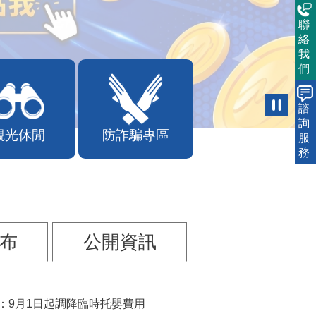
聯
絡
我
們
諮
詢
服
觀光休閒
防詐騙專區
務
布
公開資訊
：9月1日起調降臨時托嬰費用