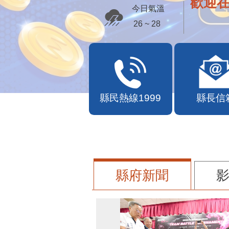
苗栗幣
今日氣溫
26 ~ 28
縣民熱線1999
縣長信
縣府新聞