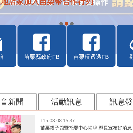
APP自115年7月10日10時上線
箱
苗栗縣政府FB
苗栗玩透透FB
影音新聞
活動訊息
訊息發
115-08-08 15:37
苗栗親子館暨托嬰中心揭牌 縣長宣布好消息