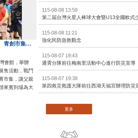
115-08-08 13:59
第二屆台灣火星人棒球大會暨U13全國軟式
115-08-08 11:21
強化民防急救觀念
3對3戰鬥陀螺團體賽決戰銅鑼灣 青創市集展售為父親節增添繽紛
115-08-07 19:43
灣會館，舉辦
通霄分隊前往梅南里活動中心進行防災宣導
展售活動，戰鬥
115-08-07 19:38
菁市集，讓父親
第四救災救護大隊前往西湖天福宮辦理防災
偕來賓到場為大
更多