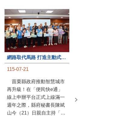
第235處關懷據點揭牌運作 縣長宣布共餐補助將加碼到1萬元
網路取代馬路 打造主動式數位便民服務 苗栗便民快e通 2.0智慧升級啟用
115-07-20
115-07-21
苗栗縣政府攜手牧田家庭
苗栗縣政府推動智慧城市
關懷協會，在頭屋鄉設立的
再升級！在「便民快e通」
社區照顧關懷據點20日揭牌
線上申辦平台正式上線滿一
運作，這是鄉內第6個、全
週年之際，縣府秘書長陳斌
縣第235處的據點；縣長鍾
山今（21）日親自主持「便
東錦在主持揭牌儀式推進據
民快e通 2.0 啟用記者會」，
點總數的同時，也宣布年底
宣布系統全面升級。數位發