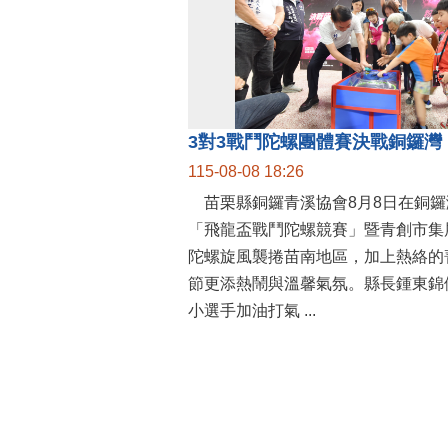
115-08-08 18:26
苗栗縣銅鑼青溪協會8月8日在銅鑼
「飛龍盃戰鬥陀螺競賽」暨青創市集
陀螺旋風襲捲苗南地區，加上熱絡的
節更添熱鬧與溫馨氣氛。縣長鍾東錦
小選手加油打氣 ...