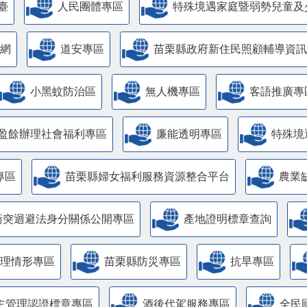
臺
人民團體專區
特殊境遇家庭暨弱勢兒童及
網
道安專區
苗栗縣政府新住民照顧輔導資訊
小黑蚊防治區
無人機專區
客語推廣專
盈餘辦理社會福利專區
廉能透明專區
特殊境
專區
苗栗縣婦女福利服務資源整合平台
農業
衝突迴避法身分關係公開專區
產地證明標章查詢
管理情形專區
苗栗縣防災專區
抗旱專區