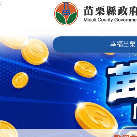
:::
跳到主要內容區塊
:::
幸福苗栗