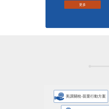
更多
美課關稅-苗栗行動方案