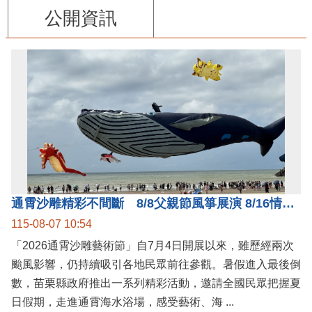
公開資訊
通霄沙雕精彩不間斷 8/8父親節風箏展演 8/16情人節66對浪漫挑戰送好禮
115-08-07 10:54
「2026通霄沙雕藝術節」自7月4日開展以來，雖歷經兩次
颱風影響，仍持續吸引各地民眾前往參觀。暑假進入最後倒
數，苗栗縣政府推出一系列精彩活動，邀請全國民眾把握夏
日假期，走進通霄海水浴場，感受藝術、海 ...