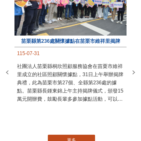
苗栗縣第236處關懷據點在苗栗市維祥里揭牌
11
115-07-31
國
社團法人苗栗縣桐欣照顧服務協會在苗栗市維祥
苗
里成立的社區照顧關懷據點，31日上午舉辦揭牌
署
典禮，此為苗栗市第27個、全縣第236處的據
作
點。苗栗縣長鍾東錦上午主持揭牌儀式，頒發15
縣
萬元開辦費，鼓勵長輩多參加據點活動，可以更
手
加健康、長壽。 坐落於苗栗市維祥里光華街89
號的社區照顧關懷據點，今 ...
更多