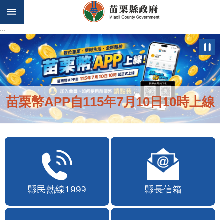
跳到主要內容區塊
:::
:::
苗栗幣APP自115年7月10日10時上線
縣民熱線1999
縣長信箱