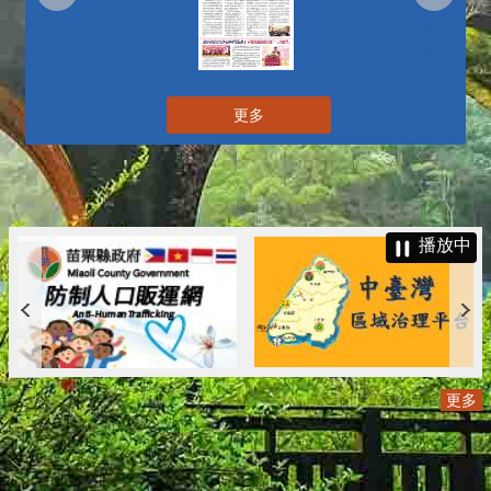
更多
播放中
更多