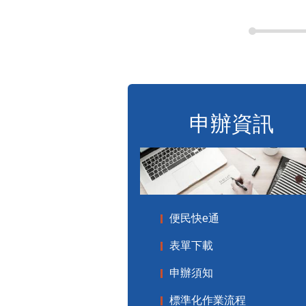
申辦資訊
便民快e通
表單下載
申辦須知