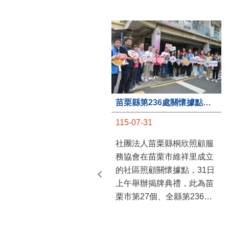
苗栗縣第236處關懷據點在苗栗市維祥里揭牌
115-07-31
社團法人苗栗縣桐欣照顧服
務協會在苗栗市維祥里成立
的社區照顧關懷據點，31日
上午舉辦揭牌典禮，此為苗
栗市第27個、全縣第236處
的據點。苗栗縣長鍾東錦上