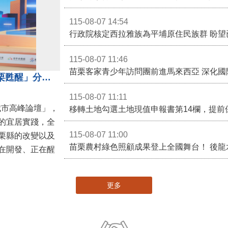
苗栗縣頭份市某私立幼兒園疑似不當對待幼
115-08-07 14:54
115-08-07 11:46
苗栗客家青少年訪問團前進馬來西亞 深化國
苗栗縣長鍾東錦受邀演講 「苗栗甦醒」分享近年轉變
115-08-07 11:11
城市高峰論壇」，
移轉土地勾選土地現值申報書第14欄，提前
的宜居實踐，全
115-08-07 11:00
栗縣的改變以及
在開發、正在醒
更多