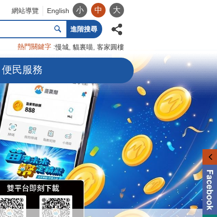
小
中
大
網站導覽
English
進階搜尋
熱門關鍵字
慢城
貓裏喵
客家圓樓
便民服務