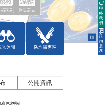
聯
絡
我
們
諮
詢
服
務
觀光休閒
防詐騙專區
布
公開資訊