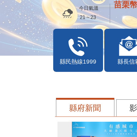
便民快
今日氣溫
21 ~ 23
縣民熱線1999
縣長信
縣府新聞