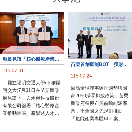
大事紀
縣長見證「核心醫療產業推動園區」產學合作簽約儀式
苗栗首創氫能BOT 獲財政部「突破之翼」肯定
115-07-31
115-07-24
國立陽明交通大學(下稱陽
因應全球淨零碳排趨勢與國
明交大)7月31日在苗栗縣政
家2050淨零排放政策，苗栗
府見證下，與禾榮科技股份
縣政府積極布局前瞻能源產
有限公司簽署「核心醫療產
業，率全國之先規劃推動
業推動園區」產學暨人才培
「氫能產業專區BOT案」，
育合作備忘錄，為苗栗產業
透過促進民間參與公共建設