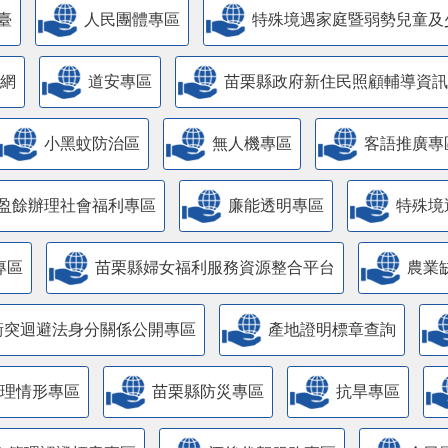
臺
人民團體專區
特殊境遇家庭暨弱勢兒童及
網
道安專區
苗栗縣政府新住民照顧輔導資訊
小黑蚊防治區
無人機專區
客語推廣專
盈餘辦理社會福利專區
廉能透明專區
特殊境
專區
苗栗縣婦女福利服務資源整合平台
農業
衝突迴避法身分關係公開專區
產地證明標章查詢
管理情形專區
苗栗縣防災專區
抗旱專區