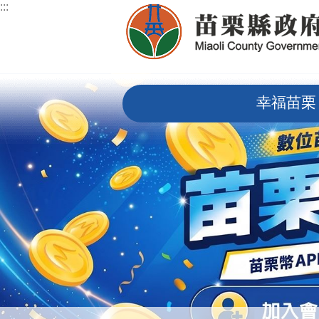
:::
跳到主要內容區塊
:::
幸福苗栗