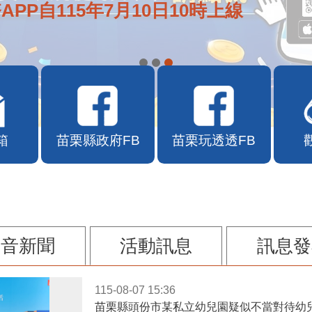
e通2.0自即日起啟用
箱
苗栗縣政府FB
苗栗玩透透FB
影音新聞
活動訊息
訊息發
115-08-07 15:36