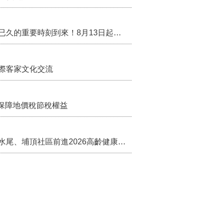
兒案件說明稿
行政院核定西拉雅族為平埔原住民族群 盼望已久的重要時刻到來！8月13日起受理民族成員名冊登記
際客家文化交流
保障地價稅節稅權益
苗栗農村綠色照顧成果登上全國舞台！ 後龍水尾、埔頂社區前進2026高齡健康產業博覽會