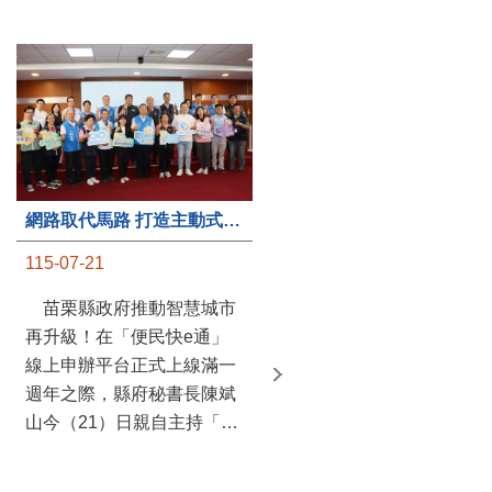
第235處關懷據點揭牌運作 縣長宣布共餐補助將加碼到1萬元
網路取代馬路 打造主動式數位便民服務 苗栗便民快e通 2.0智慧升級啟用
115-07-20
115-07-21
苗栗縣政府攜手牧田家庭
苗栗縣政府推動智慧城市
關懷協會，在頭屋鄉設立的
再升級！在「便民快e通」
社區照顧關懷據點20日揭牌
線上申辦平台正式上線滿一
運作，這是鄉內第6個、全
週年之際，縣府秘書長陳斌
縣第235處的據點；縣長鍾
山今（21）日親自主持「便
東錦在主持揭牌儀式推進據
民快e通 2.0 啟用記者會」，
點總數的同時，也宣布年底