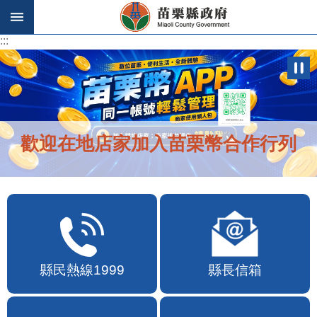
跳到主要內容區塊
:::
:::
歡迎在地店家加入苗栗幣合作行列
縣民熱線1999
縣長信箱