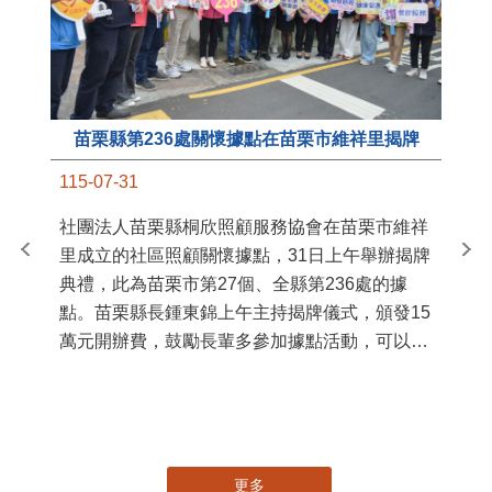
苗栗縣第236處關懷據點在苗栗市維祥里揭牌
11
115-07-31
國
社團法人苗栗縣桐欣照顧服務協會在苗栗市維祥
苗
里成立的社區照顧關懷據點，31日上午舉辦揭牌
署
典禮，此為苗栗市第27個、全縣第236處的據
作
點。苗栗縣長鍾東錦上午主持揭牌儀式，頒發15
縣
萬元開辦費，鼓勵長輩多參加據點活動，可以更
手
加健康、長壽。 坐落於苗栗市維祥里光華街89
號的社區照顧關懷據點，今 ...
更多