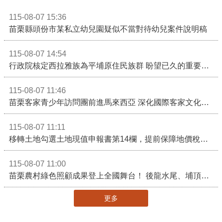
115-08-07 15:36
苗栗縣頭份市某私立幼兒園疑似不當對待幼兒案件說明稿
115-08-07 14:54
行政院核定西拉雅族為平埔原住民族群 盼望已久的重要時刻到來！8月13日起受理民族成員名冊登記
115-08-07 11:46
苗栗客家青少年訪問團前進馬來西亞 深化國際客家文化交流
115-08-07 11:11
移轉土地勾選土地現值申報書第14欄，提前保障地價稅節稅權益
115-08-07 11:00
苗栗農村綠色照顧成果登上全國舞台！ 後龍水尾、埔頂社區前進2026高齡健康產業博覽會
更多