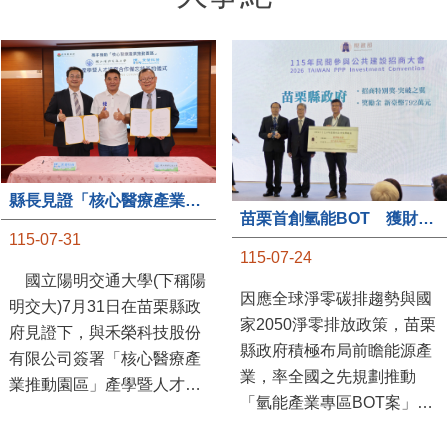
縣長見證「核心醫療產業推動園區」產學合作簽約儀式
苗栗首創氫能BOT 獲財政部「突破之翼」肯定
115-07-31
115-07-24
國立陽明交通大學(下稱陽
因應全球淨零碳排趨勢與國
明交大)7月31日在苗栗縣政
家2050淨零排放政策，苗栗
府見證下，與禾榮科技股份
縣政府積極布局前瞻能源產
有限公司簽署「核心醫療產
業，率全國之先規劃推動
業推動園區」產學暨人才培
「氫能產業專區BOT案」，
育合作備忘錄，為苗栗產業
透過促進民間參與公共建設
升級注入新動能，會中，縣