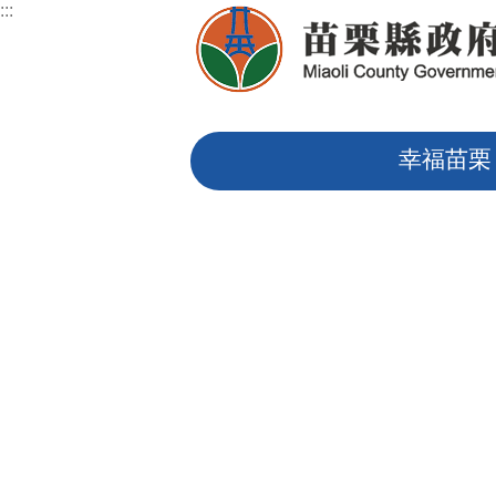
:::
跳到主要內容區塊
:::
幸福苗栗