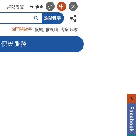
小
中
大
網站導覽
English
進階搜尋
熱門關鍵字
慢城
貓裏喵
客家圓樓
便民服務