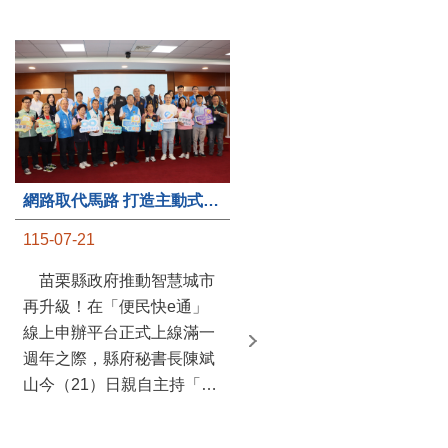
第235處關懷據點揭牌運作 縣長宣布共餐補助將加碼到1萬元
網路取代馬路 打造主動式數位便民服務 苗栗便民快e通 2.0智慧升級啟用
115-07-20
115-07-21
苗栗縣政府攜手牧田家庭
苗栗縣政府推動智慧城市
關懷協會，在頭屋鄉設立的
再升級！在「便民快e通」
社區照顧關懷據點20日揭牌
線上申辦平台正式上線滿一
運作，這是鄉內第6個、全
週年之際，縣府秘書長陳斌
縣第235處的據點；縣長鍾
山今（21）日親自主持「便
東錦在主持揭牌儀式推進據
民快e通 2.0 啟用記者會」，
點總數的同時，也宣布年底
宣布系統全面升級。數位發