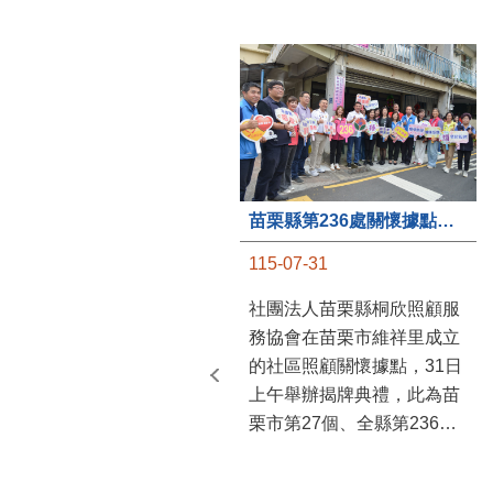
苗栗縣第236處關懷據點在苗栗市維祥里揭牌
115-07-31
社團法人苗栗縣桐欣照顧服
務協會在苗栗市維祥里成立
的社區照顧關懷據點，31日
上午舉辦揭牌典禮，此為苗
栗市第27個、全縣第236處
的據點。苗栗縣長鍾東錦上
午主持揭牌儀式，頒發15萬