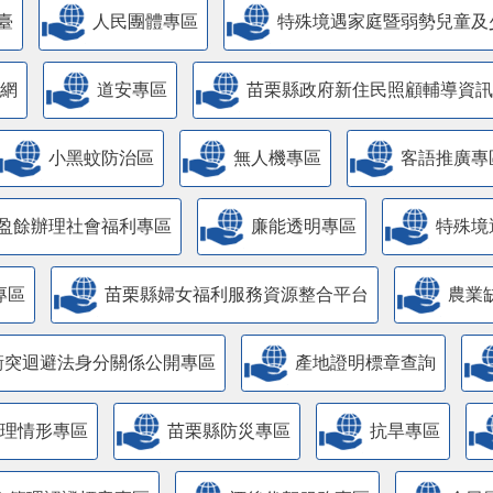
臺
人民團體專區
特殊境遇家庭暨弱勢兒童及
網
道安專區
苗栗縣政府新住民照顧輔導資訊
小黑蚊防治區
無人機專區
客語推廣專
盈餘辦理社會福利專區
廉能透明專區
特殊境
專區
苗栗縣婦女福利服務資源整合平台
農業
衝突迴避法身分關係公開專區
產地證明標章查詢
管理情形專區
苗栗縣防災專區
抗旱專區