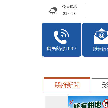
苗栗幣
今日氣溫
21 ~ 23
縣民熱線1999
縣長信
縣府新聞