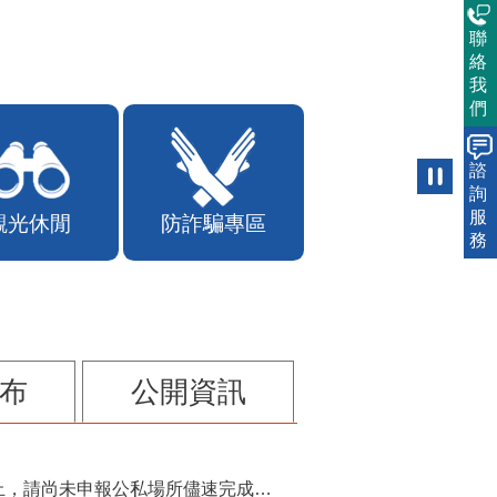
聯
絡
我
們
諮
詢
服
觀光休閒
防詐騙專區
務
布
公開資訊
115年第2季固定源空污費申報已於7月底截止，請尚未申報公私場所儘速完成申繳，以免面臨滯納金及罰鍰!