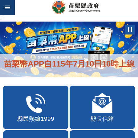
跳到主要內容區塊
:::
:::
苗栗幣APP自115年7月10日10時上線
縣民熱線1999
縣長信箱