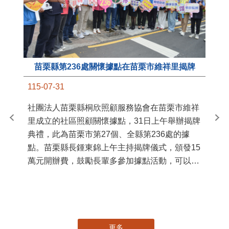
苗栗縣第236處關懷據點在苗栗市維祥里揭牌
11
115-07-31
國
社團法人苗栗縣桐欣照顧服務協會在苗栗市維祥
苗
里成立的社區照顧關懷據點，31日上午舉辦揭牌
署
典禮，此為苗栗市第27個、全縣第236處的據
作
點。苗栗縣長鍾東錦上午主持揭牌儀式，頒發15
縣
萬元開辦費，鼓勵長輩多參加據點活動，可以更
手
加健康、長壽。 坐落於苗栗市維祥里光華街89
號的社區照顧關懷據點，今 ...
更多