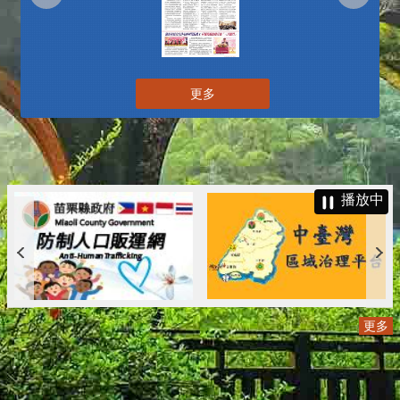
更多
播放中
更多