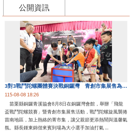
公開資訊
3對3戰鬥陀螺團體賽決戰銅鑼灣 青創市集展售為父親節增添繽紛
115-08-08 18:26
苗栗縣銅鑼青溪協會8月8日在銅鑼灣會館，舉辦「飛龍
盃戰鬥陀螺競賽」暨青創市集展售活動，戰鬥陀螺旋風襲捲
苗南地區，加上熱絡的菁市集，讓父親節更添熱鬧與溫馨氣
氛。縣長鍾東錦偕來賓到場為大小選手加油打氣 ...