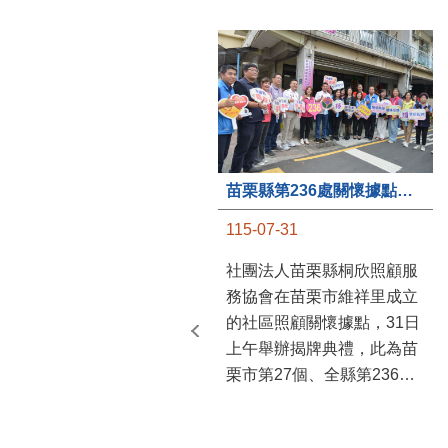
苗栗縣第236處關懷據點在苗栗市維祥里揭牌
115-07-31
社團法人苗栗縣桐欣照顧服
務協會在苗栗市維祥里成立
的社區照顧關懷據點，31日
上午舉辦揭牌典禮，此為苗
栗市第27個、全縣第236處
的據點。苗栗縣長鍾東錦上
午主持揭牌儀式，頒發15萬