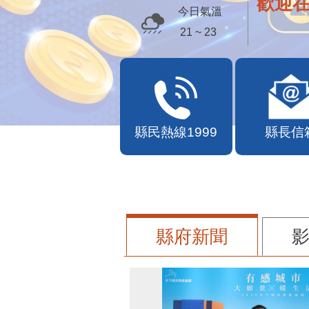
歡迎
今日氣溫
21 ~ 23
縣民熱線1999
縣長信
縣府新聞