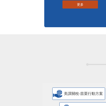
更多
美課關稅-苗栗行動方案