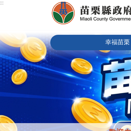
:::
跳到主要內容區塊
:::
幸福苗栗