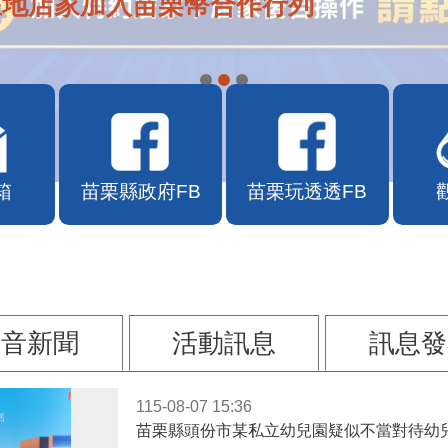
在地店家加入苗栗幣合作行列
箱
苗栗縣政府FB
苗栗玩透透FB
影音新聞
活動訊息
訊息發
115-08-07 15:36
苗栗縣頭份市某私立幼兒園疑似不當對待幼