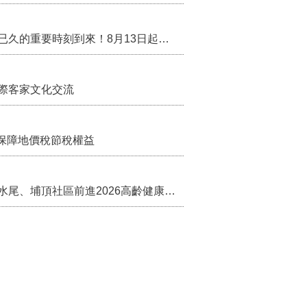
行政院核定西拉雅族為平埔原住民族群 盼望已久的重要時刻到來！8月13日起受理民族成員名冊登記
際客家文化交流
保障地價稅節稅權益
苗栗農村綠色照顧成果登上全國舞台！ 後龍水尾、埔頂社區前進2026高齡健康產業博覽會