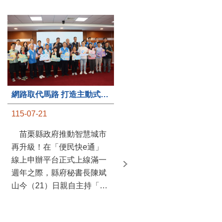
第235處關懷據點揭牌運作 縣長宣布共餐補助將加碼到1萬元
網路取代馬路 打造主動式數位便民服務 苗栗便民快e通 2.0智慧升級啟用
115-07-20
115-07-21
苗栗縣政府攜手牧田家庭
苗栗縣政府推動智慧城市
關懷協會，在頭屋鄉設立的
再升級！在「便民快e通」
社區照顧關懷據點20日揭牌
線上申辦平台正式上線滿一
運作，這是鄉內第6個、全
週年之際，縣府秘書長陳斌
縣第235處的據點；縣長鍾
山今（21）日親自主持「便
東錦在主持揭牌儀式推進據
民快e通 2.0 啟用記者會」，
點總數的同時，也宣布年底
宣布系統全面升級。數位發
前可望將共餐補助直接調高