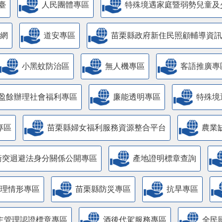
臺
人民團體專區
特殊境遇家庭暨弱勢兒童及
網
道安專區
苗栗縣政府新住民照顧輔導資訊
小黑蚊防治區
無人機專區
客語推廣專
盈餘辦理社會福利專區
廉能透明專區
特殊境
專區
苗栗縣婦女福利服務資源整合平台
農業
衝突迴避法身分關係公開專區
產地證明標章查詢
管理情形專區
苗栗縣防災專區
抗旱專區
主管理認證標章專區
酒後代駕服務專區
全民