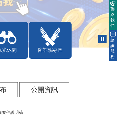
聯
絡
我
們
諮
詢
觀光休閒
防詐騙專區
服
務
布
公開資訊
兒案件說明稿