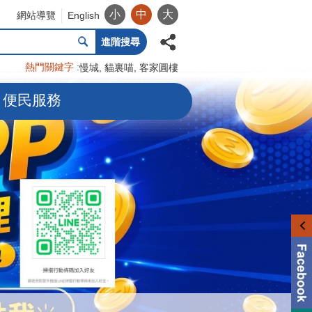
小
中
大
網站導覽
English
進階搜尋
熱門關鍵字
慢城
貓裏喵
客家圓樓
便民服務