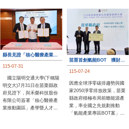
縣長見證「核心醫療產業推動園區」產學合作簽約儀式
苗栗首創氫能BOT 獲財政部「突破之翼」肯定
115-07-31
115-07-24
國立陽明交通大學(下稱陽
因應全球淨零碳排趨勢與國
明交大)7月31日在苗栗縣政
家2050淨零排放政策，苗栗
府見證下，與禾榮科技股份
縣政府積極布局前瞻能源產
有限公司簽署「核心醫療產
業，率全國之先規劃推動
業推動園區」產學暨人才培
「氫能產業專區BOT案」，
育合作備忘錄，為苗栗產業
透過促進民間參與公共建設
升級注入新動能，會中，縣
（BOT）模式，引進民間資