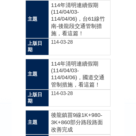
欄
114年清明連續假期
(114/04/03-
法
114/04/06)，台61線竹
令
南-後龍段交通管制措
規
施，看這篇！
章
114-03-28
公
開
114年清明連續假期
資
(114/04/03-
訊
114/04/06)，國道交通
管制措施，看這篇！
便
114-03-28
民
服
務
後龍鎮苗9線1K+980-
3K+860部分路段路面
道
改善完成
安
專