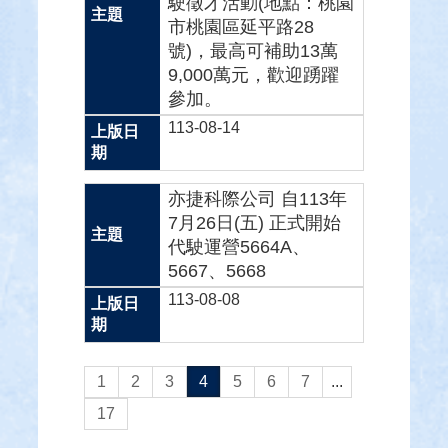
駛徵才活動(地點：桃園
市桃園區延平路28
號)，最高可補助13萬
9,000萬元，歡迎踴躍
參加。
113-08-14
亦捷科際公司 自113年
7月26日(五) 正式開始
代駛運營5664A、
5667、5668
113-08-08
1
2
3
4
5
6
7
...
17