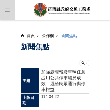
跳到主要內容區塊
首頁
公佈欄
新聞焦點
新聞焦點
業
加強處理報廢車輛任意
務
占用公共停車場見成
簡
效，還給民眾通行與停
介
車權益
114-04-22
公
佈