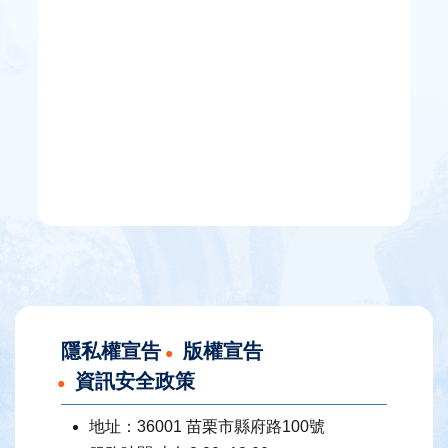
欄
法
令
規
章
公
開
資
訊
便
民
服
隱私權宣告
版權宣告
務
資訊安全政策
道
安
地址：36001 苗栗市縣府路100號
專