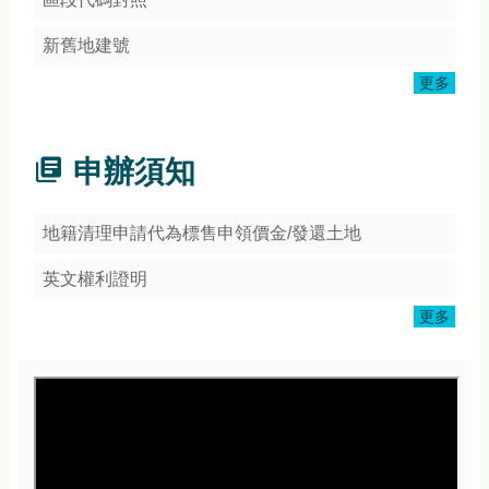
頁
網
新舊地建號
站
更多
導
覽
常
申辦須知
見
Q&A
地籍清理申請代為標售申領價金/發還土地
隱
私
英文權利證明
權
宣
更多
告
版
權
宣
告