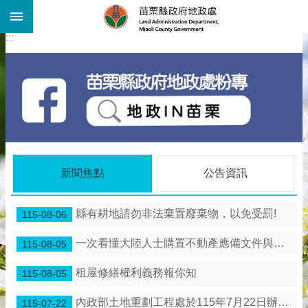
:::
跳到主要內容區塊
:::
進
階
搜
尋
機
關
介
紹
公
新聞焦點
公告資訊
告
資
訊
縣有耕地請勿非法棄置廢棄物，以免受罰!
115-08-06
線
一次看懂大陸人士購置不動產應備文件與流程
115-08-05
上
查
租屋修繕權利義務報你知
115-08-05
詢
業
內政部土地重劃工程處於115年7月22日辦理「苗栗縣 竹南鎮海口農村社區土地重劃工程」施工督導。
115-07-22