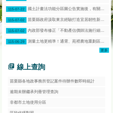
務
專
國土計畫法功能分區圖公告實施後，有關土地使用管制是保障既有合法權利
115-07-22
區
苗栗縣政府汲取東京經驗打造宜居韌性新苗栗！
115-07-02
綜
合
內政部發布修正「不動產估價師法施行細則」第3條條文
115-07-02
資
訊
測量土地更精準！通霄、苑裡農地重劃區展開地籍圖整合作業
115-06-29
下
更多
載
專
區
線上查詢
防
詐
苗栗縣各地政事務所登記案件待辦件數即時統計
專
區
逾期未辦繼承列冊管理查詢
非都市土地使用分區
回
首
區段代碼對照