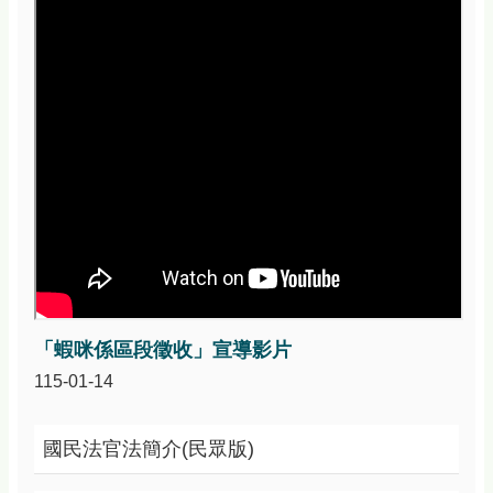
資
訊
安
全
政
策
政
府
網
站
資
料
開
放
宣
「蝦咪係區段徵收」宣導影片
告
115-01-14
國民法官法簡介(民眾版)