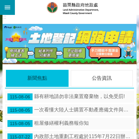
:::
跳到主要內容區塊
:::
進
階
搜
尋
機
關
介
紹
公
新聞焦點
公告資訊
告
資
訊
縣有耕地請勿非法棄置廢棄物，以免受罰!
115-08-06
線
一次看懂大陸人士購置不動產應備文件與流程
115-08-05
上
查
租屋修繕權利義務報你知
115-08-05
詢
業
內政部土地重劃工程處於115年7月22日辦理「苗栗縣 竹南鎮海口農村社區土地重劃工程」施工督導。
115-07-22