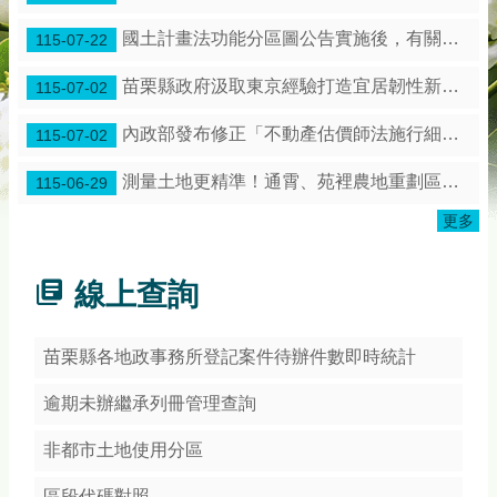
務
專
國土計畫法功能分區圖公告實施後，有關土地使用管制是保障既有合法權利
115-07-22
區
苗栗縣政府汲取東京經驗打造宜居韌性新苗栗！
115-07-02
綜
合
內政部發布修正「不動產估價師法施行細則」第3條條文
115-07-02
資
訊
測量土地更精準！通霄、苑裡農地重劃區展開地籍圖整合作業
115-06-29
下
更多
載
專
區
線上查詢
防
詐
苗栗縣各地政事務所登記案件待辦件數即時統計
專
區
逾期未辦繼承列冊管理查詢
非都市土地使用分區
回
首
區段代碼對照