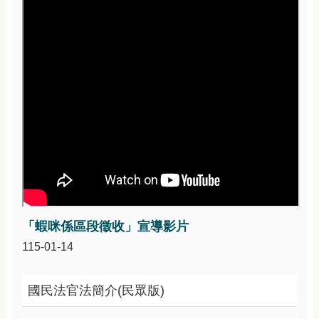
資
訊
安
全
政
策
政
府
網
站
資
料
開
放
宣
「蝦咪係區段徵收」宣導影片
告
115-01-14
國民法官法簡介(民眾版)