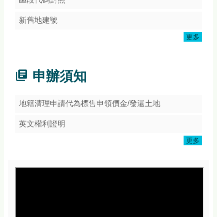
頁
網
新舊地建號
站
更多
導
覽
常
申辦須知
見
Q&A
地籍清理申請代為標售申領價金/發還土地
隱
私
英文權利證明
權
宣
更多
告
版
權
宣
告