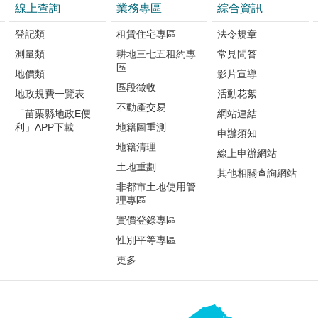
所公私協力，為推動地政業
線上查詢
業務專區
綜合資訊
升為民服務品質及民眾福利
登記類
租賃住宅專區
法令規章
為民眾不動產交易安全把關!
測量類
耕地三七五租約專
常見問答
區
地價類
影片宣導
區段徵收
地政規費一覽表
活動花絮
不動產交易
「苗栗縣地政E便
網站連結
利」APP下載
地籍圖重測
申辦須知
地籍清理
線上申辦網站
土地重劃
其他相關查詢網站
非都市土地使用管
理專區
實價登錄專區
性別平等專區
更多...