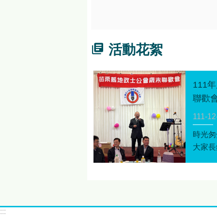
活動花絮
111
聯歡
111-12
時光匆
大家長
成機，
公會歲
公會對
相關政
會能繼
:::