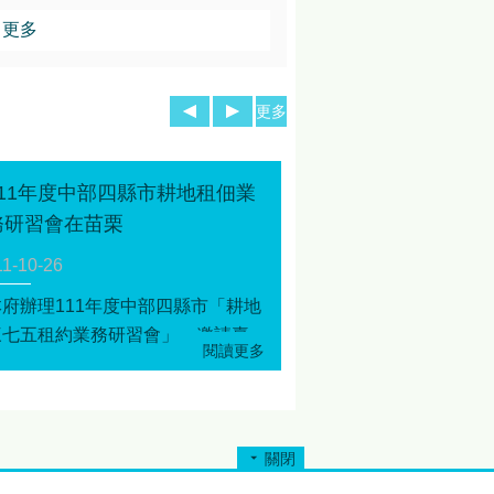
更多
更多
111年度中部四縣市耕地租佃業
務研習會在苗栗
11-10-26
本府辦理111年度中部四縣市「耕地
三七五租約業務研習會」，邀請臺
中市、彰化縣、南投縣政府、鄉鎮
市區公所及鄰近新竹市政府與區公
所承辦人員，共計85人共同參與。
關閉