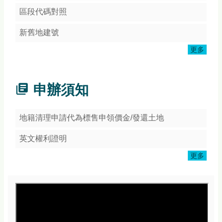
頁
區段代碼對照
網
站
新舊地建號
導
更多
覽
常
見
申辦須知
Q&A
隱
地籍清理申請代為標售申領價金/發還土地
私
權
英文權利證明
宣
告
更多
版
權
宣
告