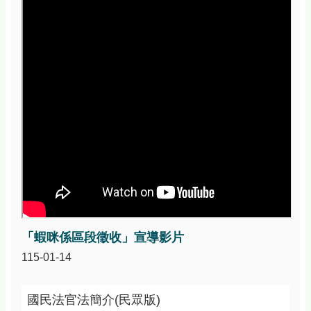
資
訊
安
全
政
策
政
府
網
站
資
料
開
放
宣
告
「蝦咪係區段徵收」宣導影片
115-01-14
國民法官法簡介(民眾版)