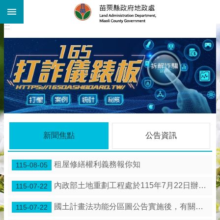
:::
跳到主要內容區塊
:::
進
階
搜
尋
機
關
介
紹
公
告
新聞焦點
公告資訊
資
訊
租屋修繕權利義務報你知
線
115-08-05
上
查
內政部土地重劃工程處於115年7月22日辦理「苗栗縣 竹南鎮海口農村社區土地重劃工程」施工督導。
115-07-22
詢
國土計畫法功能分區圖公告實施後，有關土地使用管制是保障既有合法權利
115-07-22
業