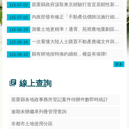
務
苗栗縣政府汲取東京經驗打造宜居韌性新苗栗！
115-07-02
專
區
內政部發布修正「不動產估價師法施行細則」第3條條文
115-07-02
綜
測量土地更精準！通霄、苑裡農地重劃區展開地籍圖整合作業
115-06-29
合
資
一次看懂大陸人士購置不動產應備文件與流程
115-06-16
訊
縣有耕地按時換約續租，權益有保障!
115-06-10
下
載
更多
專
區
線上查詢
防
詐
專
苗栗縣各地政事務所登記案件待辦件數即時統計
區
逾期未辦繼承列冊管理查詢
回
非都市土地使用分區
首