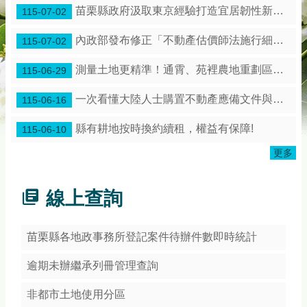
務
苗栗縣政府汲取東京經驗打造宜居韌性新苗栗！
115-07-02
專
區
內政部發布修正「不動產估價師法施行細則」第3條條文
115-07-02
綜
測量土地更精準！通霄、苑裡農地重劃區展開地籍圖整合作業
115-06-29
合
資
一次看懂大陸人士購置不動產應備文件與流程
115-06-16
訊
縣有耕地按時換約續租，權益有保障!
115-06-10
下
載
更多
專
區
線上查詢
防
詐
專
苗栗縣各地政事務所登記案件待辦件數即時統計
區
逾期未辦繼承列冊管理查詢
回
非都市土地使用分區
首