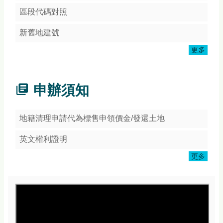
頁
區段代碼對照
網
站
新舊地建號
導
更多
覽
常
見
申辦須知
Q&A
隱
地籍清理申請代為標售申領價金/發還土地
私
權
英文權利證明
宣
告
更多
版
權
宣
告