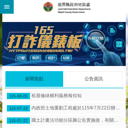
:::
跳到主要內容區塊
:::
進
階
搜
尋
機
關
介
紹
公
告
新聞焦點
公告資訊
資
訊
租屋修繕權利義務報你知
線
115-08-05
上
查
內政部土地重劃工程處於115年7月22日辦理「苗栗縣 竹南鎮海口農村社區土地重劃工程」施工督導。
115-07-22
詢
國土計畫法功能分區圖公告實施後，有關土地使用管制是保障既有合法權利
115-07-22
業