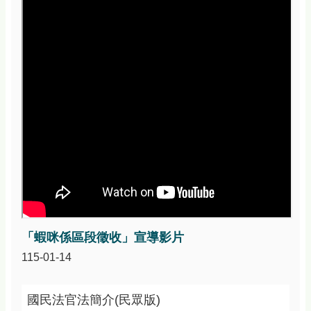
資
訊
安
全
政
策
政
府
網
站
資
料
開
放
宣
告
「蝦咪係區段徵收」宣導影片
115-01-14
國民法官法簡介(民眾版)