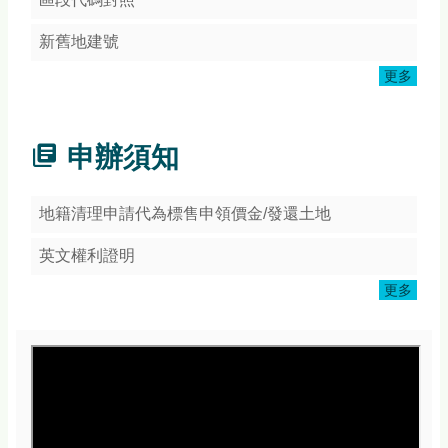
頁
網
新舊地建號
站
更多
導
覽
常
申辦須知
見
Q&A
地籍清理申請代為標售申領價金/發還土地
隱
私
英文權利證明
權
宣
更多
告
版
權
宣
告