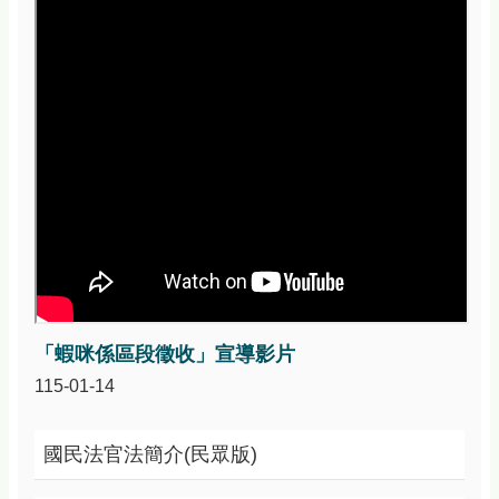
資
訊
安
全
政
策
政
府
網
站
資
料
開
放
宣
「蝦咪係區段徵收」宣導影片
告
115-01-14
國民法官法簡介(民眾版)