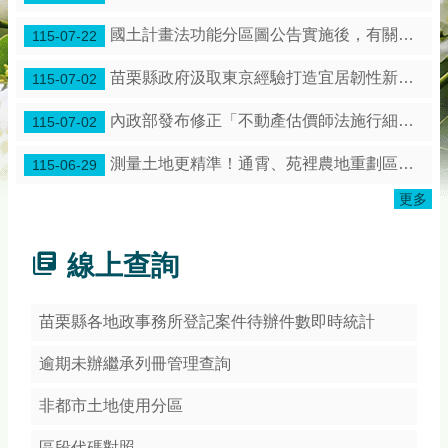
務
專
國土計畫法功能分區圖公告實施後，有關土地使用管制是保障既有合法權利
115-07-22
區
苗栗縣政府汲取東京經驗打造宜居韌性新苗栗！
115-07-02
綜
合
內政部發布修正「不動產估價師法施行細則」第3條條文
115-07-02
資
訊
測量土地更精準！通霄、苑裡農地重劃區展開地籍圖整合作業
115-06-29
下
更多
載
專
區
線上查詢
防
詐
苗栗縣各地政事務所登記案件待辦件數即時統計
專
區
逾期未辦繼承列冊管理查詢
非都市土地使用分區
回
首
區段代碼對照