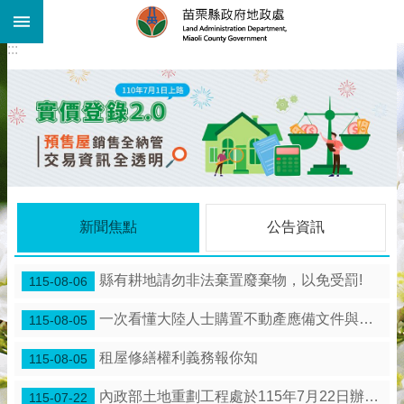
:::
跳到主要內容區塊
:::
進
階
搜
尋
機
關
介
紹
公
新聞焦點
公告資訊
告
資
訊
縣有耕地請勿非法棄置廢棄物，以免受罰!
115-08-06
線
一次看懂大陸人士購置不動產應備文件與流程
115-08-05
上
查
租屋修繕權利義務報你知
115-08-05
詢
業
內政部土地重劃工程處於115年7月22日辦理「苗栗縣 竹南鎮海口農村社區土地重劃工程」施工督導。
115-07-22