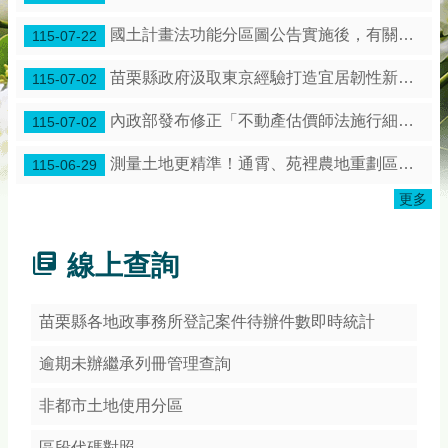
務
專
國土計畫法功能分區圖公告實施後，有關土地使用管制是保障既有合法權利
115-07-22
區
苗栗縣政府汲取東京經驗打造宜居韌性新苗栗！
115-07-02
綜
合
內政部發布修正「不動產估價師法施行細則」第3條條文
115-07-02
資
訊
測量土地更精準！通霄、苑裡農地重劃區展開地籍圖整合作業
115-06-29
下
更多
載
專
區
線上查詢
防
詐
苗栗縣各地政事務所登記案件待辦件數即時統計
專
區
逾期未辦繼承列冊管理查詢
非都市土地使用分區
回
首
區段代碼對照