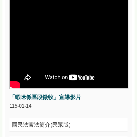
資
訊
安
全
政
策
政
府
網
站
資
料
開
放
宣
「蝦咪係區段徵收」宣導影片
告
115-01-14
國民法官法簡介(民眾版)