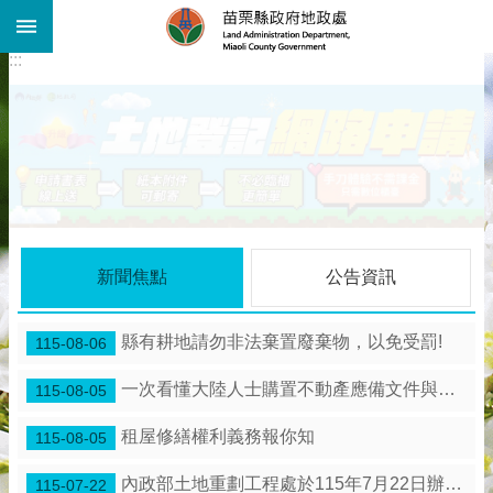
:::
跳到主要內容區塊
:::
進
階
搜
尋
機
關
介
紹
公
新聞焦點
公告資訊
告
資
訊
縣有耕地請勿非法棄置廢棄物，以免受罰!
115-08-06
線
一次看懂大陸人士購置不動產應備文件與流程
115-08-05
上
查
租屋修繕權利義務報你知
115-08-05
詢
業
內政部土地重劃工程處於115年7月22日辦理「苗栗縣 竹南鎮海口農村社區土地重劃工程」施工督導。
115-07-22