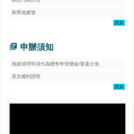
頁
網
新舊地建號
站
更多
導
覽
常
申辦須知
見
Q&A
地籍清理申請代為標售申領價金/發還土地
隱
私
英文權利證明
權
宣
更多
告
版
權
宣
告