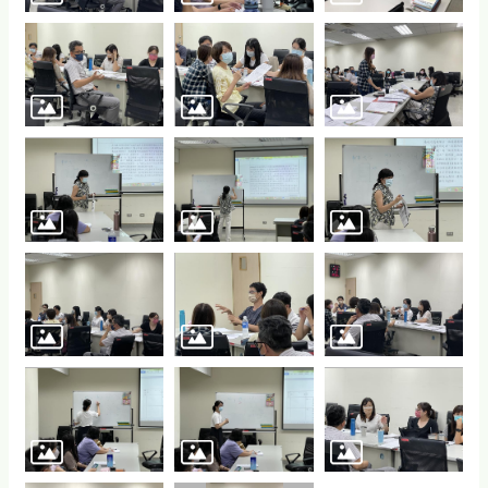
頁
網
站
導
覽
常
見
Q&A
隱
私
權
宣
告
版
權
宣
告