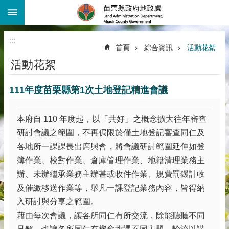
:::
跳到主要內容區塊
進
階
:::
搜
首頁
綜合資訊
活動花絮
尋
活動花絮
機
關
111年度苗栗縣第1次土地登記精進會議
介
紹
本府自 110 年度起，以「共好」之概念擴大往年審查
公
告
研討會議之範圍，不再侷限於僅土地登記審查同仁及
資
各地所一課課長出席與會，將會議研討範圍延伸如登
訊
簿作業、校對作業、倉庫管理作業、地籍清理業務主
線
辦、未辦繼承業務主辦甚或收件作業、規費罰鍰計收
上
及催繳移送作業等，舉凡一課登記業務內容，皆得納
查
入研討與分享之範圍。
詢
藉由每次會議，讓各所同仁有所交流，除能聽聽不同
業