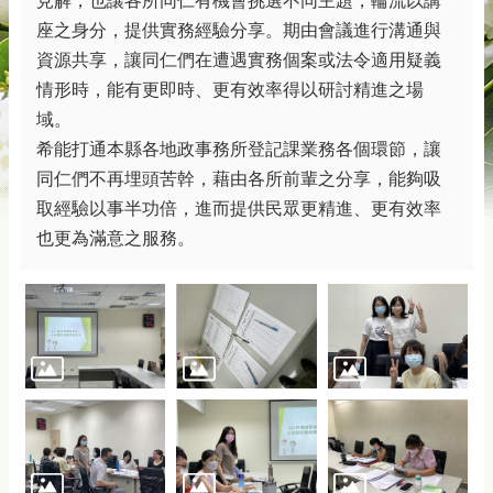
見解，也讓各所同仁有機會挑選不同主題，輪流以講
務
座之身分，提供實務經驗分享。期由會議進行溝通與
專
區
資源共享，讓同仁們在遭遇實務個案或法令適用疑義
情形時，能有更即時、更有效率得以研討精進之場
綜
域。
合
資
希能打通本縣各地政事務所登記課業務各個環節，讓
訊
同仁們不再埋頭苦幹，藉由各所前輩之分享，能夠吸
取經驗以事半功倍，進而提供民眾更精進、更有效率
下
載
也更為滿意之服務。
專
區
防
詐
專
區
回
首