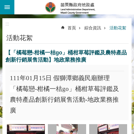
:::
跳到主要內容區塊
進
階
:::
搜
首頁
綜合資訊
活動花絮
尋
活動花絮
機
關
【「橘莓戀-柑橘一桔go」桶柑草莓評鑑及農特產品
介
紹
創新行銷展售活動】地政業務推廣
公
告
111
年
01
月
15
日
假
獅潭鄉義民廟辦理
資
「
橘莓戀
-
柑橘一桔
go
」桶柑草莓評鑑及
訊
農特產品創新行銷展售活動
-
地政業務推
線
上
廣
查
詢
業