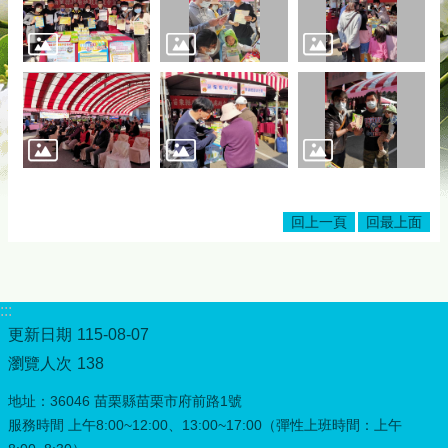
務
專
區
綜
合
資
訊
下
載
回上一頁
回最上面
專
區
防
:::
詐
專
更新日期
115-08-07
區
瀏覽人次
138
地址：36046 苗栗縣苗栗市府前路1號
回
服務時間 上午8:00~12:00、13:00~17:00（彈性上班時間：上午
首