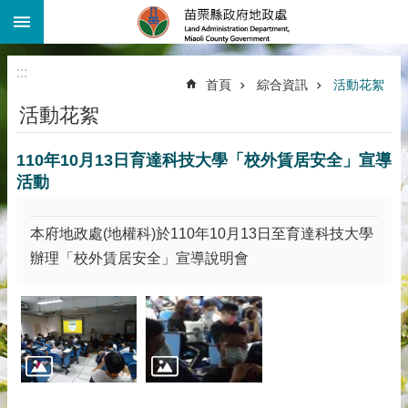
:::
跳到主要內容區塊
進
階
:::
搜
首頁
綜合資訊
活動花絮
尋
活動花絮
機
關
110年10月13日育達科技大學「校外賃居安全」宣導
介
紹
活動
公
告
本府地政處(地權科)於110年10月13日至育達科技大學
資
辦理「校外賃居安全」宣導說明會
訊
線
上
查
詢
業