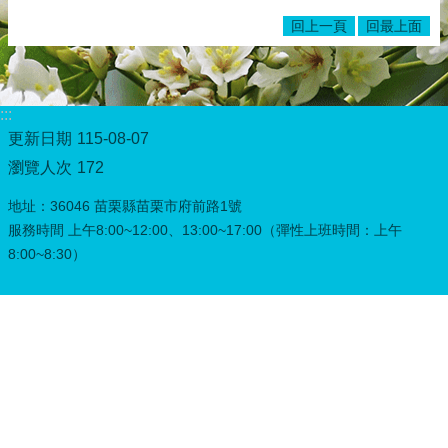
務
回上一頁
回最上面
專
區
綜
合
:::
資
更新日期
115-08-07
訊
瀏覽人次
172
下
地址：36046 苗栗縣苗栗市府前路1號
載
服務時間 上午8:00~12:00、13:00~17:00（彈性上班時間：上午
專
區
8:00~8:30）
防
詐
專
區
回
首