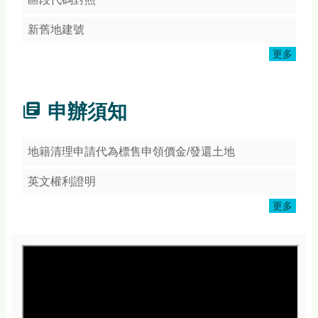
頁
網
新舊地建號
站
更多
導
覽
常
申辦須知
見
Q&A
地籍清理申請代為標售申領價金/發還土地
隱
私
英文權利證明
權
宣
更多
告
版
權
宣
告