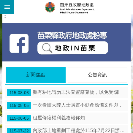
:::
跳到主要內容區塊
:::
進
階
搜
尋
機
關
介
紹
公
新聞焦點
公告資訊
告
資
訊
縣有耕地請勿非法棄置廢棄物，以免受罰!
115-08-06
線
一次看懂大陸人士購置不動產應備文件與流程
115-08-05
上
查
租屋修繕權利義務報你知
115-08-05
詢
業
內政部土地重劃工程處於115年7月22日辦理「苗栗縣 竹南鎮海口農村社區土地重劃工程」施工督導。
115-07-22