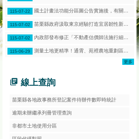
務
專
國土計畫法功能分區圖公告實施後，有關土地使用管制是保障既有合法權利
115-07-22
區
苗栗縣政府汲取東京經驗打造宜居韌性新苗栗！
115-07-02
綜
合
內政部發布修正「不動產估價師法施行細則」第3條條文
115-07-02
資
訊
測量土地更精準！通霄、苑裡農地重劃區展開地籍圖整合作業
115-06-29
下
更多
載
專
區
線上查詢
防
詐
苗栗縣各地政事務所登記案件待辦件數即時統計
專
區
逾期未辦繼承列冊管理查詢
非都市土地使用分區
回
首
區段代碼對照