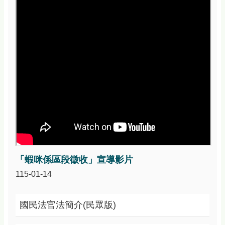
資
訊
安
全
政
策
政
府
網
站
資
料
開
放
宣
「蝦咪係區段徵收」宣導影片
告
115-01-14
國民法官法簡介(民眾版)