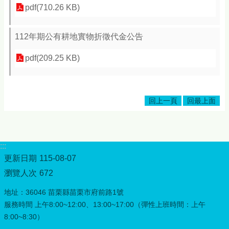
頁
pdf(710.26 KB)
網
站
112年期公有耕地實物折徵代金公告
導
覽
pdf(209.25 KB)
常
見
Q&A
回上一頁
回最上面
隱
私
權
:::
宣
更新日期
告
115-08-07
瀏覽人次
672
版
權
地址：36046 苗栗縣苗栗市府前路1號
宣
服務時間 上午8:00~12:00、13:00~17:00（彈性上班時間：上午
告
8:00~8:30）