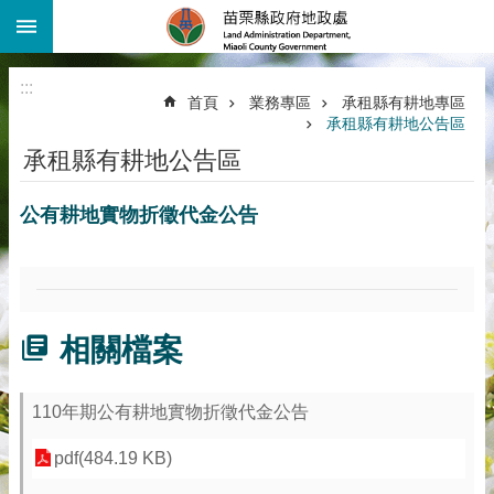
:::
跳到主要內容區塊
進
階
:::
搜
首頁
業務專區
承租縣有耕地專區
尋
承租縣有耕地公告區
機
承租縣有耕地公告區
關
介
公有耕地實物折徵代金公告
紹
公
告
資
訊
相關檔案
線
上
110年期公有耕地實物折徵代金公告
查
詢
pdf(484.19 KB)
業