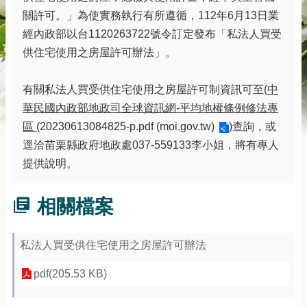
務
關許可。」為使實務執行有所遵循，112年6月13日業
專
經內政部以台1120263722號令訂定發布「私法人買受
區
供住宅使用之房屋許可辦法」。
綜
合
有關私法人買受供住宅使用之房屋許可制資訊可至(
中
資
訊
華民國內政部地政司全球資訊網
-
平均地權條例修法專
區
(
20230613084825-p.pdf (moi.gov.tw)
)
查詢，或
下
載
逕洽苗栗縣政府地政處037-559133
李小姐，將有專人
專
提供說明。
區
防
相關檔案
詐
專
區
私法人買受供住宅使用之房屋許可辦法
pdf(205.53 KB)
回
首