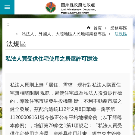
:::
跳到主要內容區塊
進
階
:::
搜
首頁
業務專區
尋
私法人、外國人、大陸地區人民地權業務專區
法規區
機
法規區
關
介
私法人買受供住宅使用之房屋許可辦法
紹
公
告
資
私法人原則上無「居住」需求，現行對私法人購置住
訊
宅無相關限制 規範，易使住宅成為私法人投資炒作標
線
的，導致住宅市場發生投機壟 斷，不利不動產市場之
上
健全發展。茲配合總統112年2月8日華總一義字第
查
11200009161號令修正公布平均地權條例（以下簡稱
詢
本條例），增訂第79條之1第1項規定：「私法人買受
業
供住宅使用之房屋，應檢具使用計畫，經中央主管機