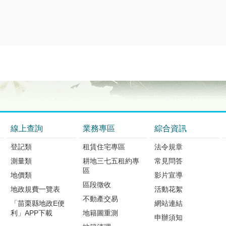
線上查詢
業務專區
綜合資訊
登記類
租賃住宅專區
法令規章
測量類
耕地三七五租約專
常見問答
區
地價類
影片宣導
區段徵收
地政規費一覽表
活動花絮
不動產交易
「苗栗縣地政E便
網站連結
利」APP下載
地籍圖重測
申辦須知