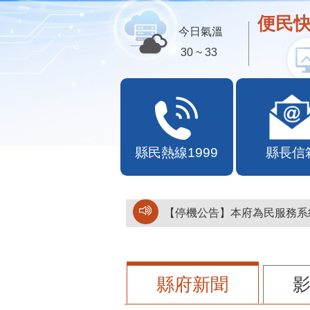
歡迎
今日氣溫
30 ~ 33
縣民熱線1999
縣長信
【停機公告】本府為民服務系統
縣府新聞