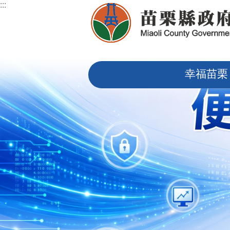
:::
跳到主要內容區塊
:::
幸福苗栗