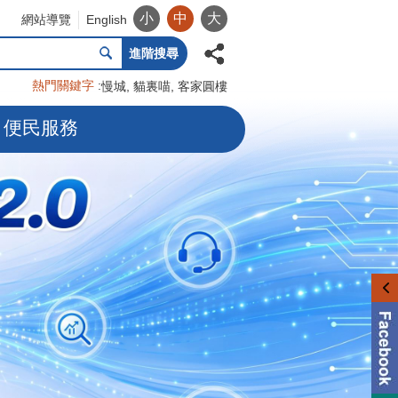
小
中
大
網站導覽
English
進階搜尋
熱門關鍵字
慢城
貓裏喵
客家圓樓
便民服務