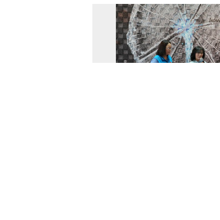
115-08-06 07:54
蜘蛛般盤踞展場、象徵創傷記憶
獸」，高達3.5公尺、穿梭現實與虛
人」，以及由文字轉化而成的「文字
今年交流展最受矚目的「鎮展三寶」。
藝術交流展即日 ...