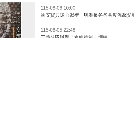
幼安寶貝暖心獻禮 與縣長爸爸共度溫馨父
115-08-05 22:48
三義分隊辦理「水線控制」訓練
115-08-05 22:45
頭屋分隊辦理「六大致命胸痛」救護訓練 強
「鎮展三寶」亮相！2026國際木雕藝術交流展登場 國際木雕競賽得獎入圍名單同步揭曉
115-08-05 21:29
的「情緒異
命懸一線！住宅陷火海 消防員火速救出3名
擬世界的「旅
115-08-05 17:03
獸」，共同組成
一次看懂大陸人士購置不動產應備文件與流
2026國際木雕
更多