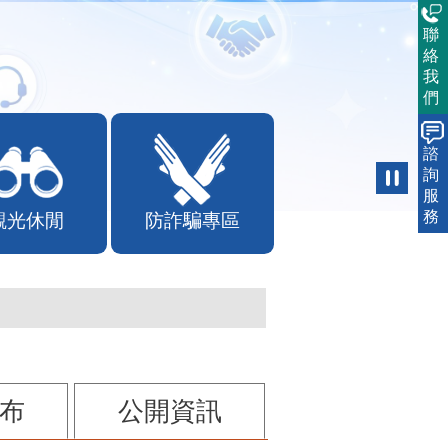
聯
絡
我
們
諮
詢
觀光休閒
防詐騙專區
服
務
布
公開資訊