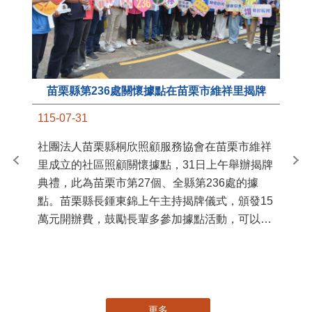
苗栗縣第236處關懷據點在苗栗市維祥里揭牌
11
115-07-31
國
社團法人苗栗縣桐欣照顧服務協會在苗栗市維祥
苗
里成立的社區照顧關懷據點，31日上午舉辦揭牌
署
典禮，此為苗栗市第27個、全縣第236處的據
作
點。苗栗縣長鍾東錦上午主持揭牌儀式，頒發15
縣
萬元開辦費，鼓勵長輩多參加據點活動，可以更
手
加健康、長壽。 坐落於苗栗市維祥里光華街89
號的社區照顧關懷據點，今 ...
更多