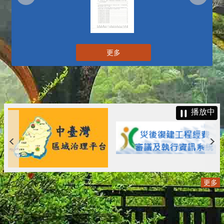
更多
播放中
更多