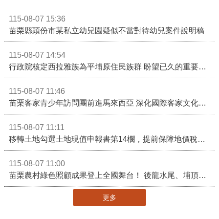
115-08-07 15:36
苗栗縣頭份市某私立幼兒園疑似不當對待幼兒案件說明稿
115-08-07 14:54
行政院核定西拉雅族為平埔原住民族群 盼望已久的重要時刻到來！8月13日起受理民族成員名冊登記
115-08-07 11:46
苗栗客家青少年訪問團前進馬來西亞 深化國際客家文化交流
115-08-07 11:11
移轉土地勾選土地現值申報書第14欄，提前保障地價稅節稅權益
115-08-07 11:00
苗栗農村綠色照顧成果登上全國舞台！ 後龍水尾、埔頂社區前進2026高齡健康產業博覽會
更多