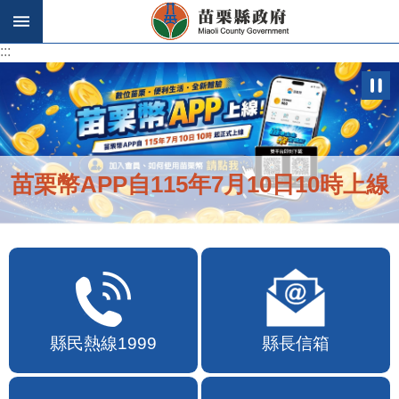
跳到主要內容區塊
:::
:::
苗栗幣APP自115年7月10日10時上線
縣民熱線1999
縣長信箱