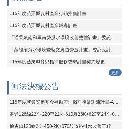
覽
115年度苗栗縣農村產業行銷推廣計畫
回
首
115年度苗栗縣農村產業輔導計畫
頁
「通霄鎮南和里南勢溪水環境改善整體計畫」委託設計及監造技術服務案
隱
私
「苑裡濱海水環境暨藝文廊道營造計畫」委託設計及監造技術服務案
權
宣
115年度苗栗縣育兒指導服務委辦計畫契約變更
告
更多
版
權
無法決標公告
宣
告
115年度就業安定基金補助辦理職前職業訓練計畫-AI智動控制與3D列印設計班
資
訊
縣道126線22K+220至22K+610及23K+620至24K+000段彎道改善工程
安
全
通霄鎮128線2K+450-2K+670段道路排水改善工程