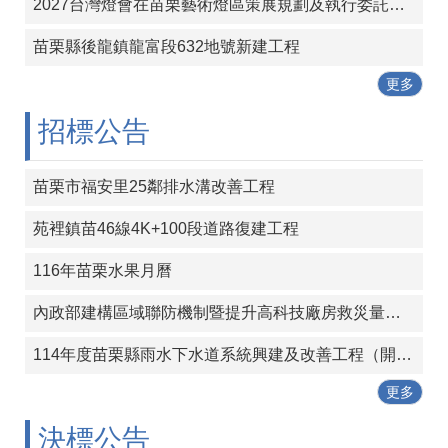
包
2027台灣燈會在苗栗藝術燈區策展規劃及執行委託專業服務案
科
公
苗栗縣後龍鎮龍富段632地號新建工程
告
更多
作
招標公告
業
流
程
苗栗市福安里25鄰排水溝改善工程
下
載
苑裡鎮苗46線4K+100段道路復建工程
區
116年苗栗水果月曆
相
關
內政部建構區域聯防機制暨提升高科技廠房救災量能五年中程計畫救災機器人1組採購案
網
站
114年度苗栗縣雨水下水道系統興建及改善工程（開口合約）
更多
網
站
決標公告
導