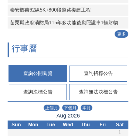
政
策
泰安鄉苗62線5K+800段道路復建工程
苗栗縣政府消防局115年多功能後勤照護車1輛財物採購案
更多
行事曆
查詢公開閱覽
查詢招標公告
查詢決標公告
查詢無法決標公告
上個月
下個月
本月
Aug 2026
Sun
Mon
Tue
Wed
Thu
Fri
Sat
1