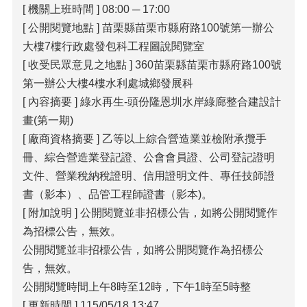
[ 機關上班時間 ] 08:00 ─ 17:00
覽
[ 公開閱覽地點 ] 苗栗縣苗栗市縣府路100號第一辦公
回
大樓7樓行政處發包科工程圖說閱覽室
首
[ 收受民眾意見之地點 ] 360苗栗縣苗栗市縣府路100號
頁
第一辦公大樓4樓水利處城鄉發展科
隱
[ 內容摘要 ] 綠水再生-頭份隆恩圳水岸綠廊整合建設計
私
畫(第一期)
權
[ 廠商資格摘要 ] 乙等以上綜合營造業並檢附承攬手
宣
告
冊、綜合營造業登記證、公會會員證、公司登記證明
文件、營業稅納稅證明、信用證明文件、專任技師證
版
書（影本）、品管工程師證書（影本)。
權
宣
[ 附加說明 ] 公開閱覽並非招標公告，如將公開閱覽作
告
為招標公告，無效。
公開閱覽並非招標公告，如將公開閱覽作為招標公
資
訊
告，無效。
安
公開閱覽時間上午8時至12時，下午1時至5時整
全
[ 更新時間 ] 115/05/18 13:47