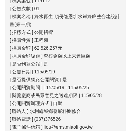
[ 標案案號 ] 115112
包
科
[ 公告次數 ] 01
公
[ 標案名稱 ] 綠水再生-頭份隆恩圳水岸綠廊整合建設計
告
畫(第一期)
作
[ 招標方式 ] 公開招標
業
[ 採購性質 ] 工程類
流
[ 採購金額 ] 62,526,257元
程
[ 採購金額級距 ] 查核金額以上未達巨額
下
[ 是否刊登公報 ] 是
載
[ 公告日期 ] 115/05/19
區
[ 是否提供網路公開閱覽 ] 是
相
[ 公開閱覽期間 ] 115/05/19 - 115/05/25
關
[ 閱覽廠商或民眾意見之送達期限 ] 115/05/28
網
站
[ 公開閱覽辦理方式 ] 自辦
[ 聯絡人 ] 水利處城鄉發展科劉修合
網
[ 聯絡電話 ] (037)376526
站
[ 電子郵件信箱 ] liou@ems.miaoli.gov.tw
導