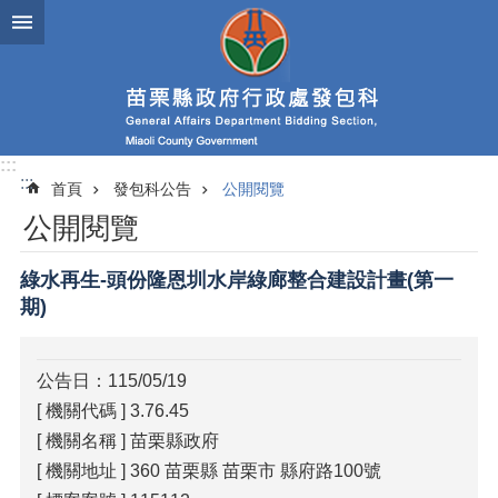
跳到主要內容區塊
進
階
搜
尋
:::
:::
首頁
發包科公告
公開閱覽
業
公開閱覽
務
簡
介
綠水再生-頭份隆恩圳水岸綠廊整合建設計畫(第一
期)
政
府
資
公告日：115/05/19
訊
[ 機關代碼 ] 3.76.45
公
開
[ 機關名稱 ] 苗栗縣政府
[ 機關地址 ] 360 苗栗縣 苗栗市 縣府路100號
發