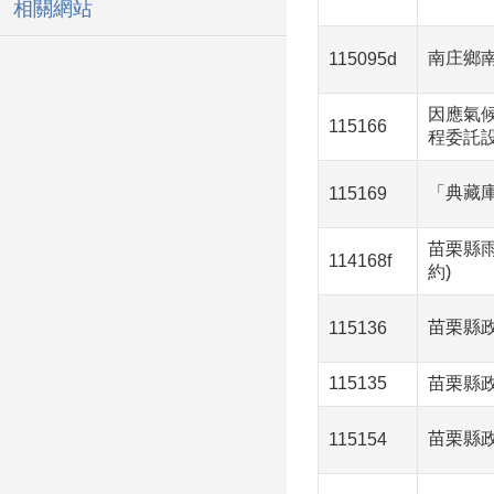
相關網站
南庄鄉
115095d
因應氣
115166
程委託
「典藏
115169
苗栗縣
114168f
約)
苗栗縣
115136
115135
苗栗縣政
苗栗縣政
115154