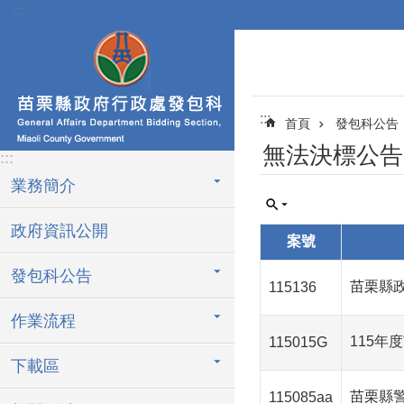
:::
跳到主要內容區塊
:::
首頁
發包科公告
無法決標公告
:::
業務簡介
政府資訊公開
案號
發包科公告
苗栗縣
115136
作業流程
115年
115015G
下載區
苗栗縣
115085aa