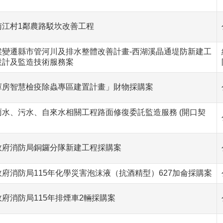
南江村1鄰農路駁坎改善工程
候變遷縣市管河川及排水整體改善計畫-西湖溪晶通堤防新建工
設計及監造技術服務案
庫房智慧檢疫除蟲專區建置計畫」財物採購案
雨水、污水、自來水相關工程路面修復委託監造服務 (開口契
政府消防局銅鑼分隊新建工程採購案
府消防局115年化學災害泡沫液（抗酒精型）627加侖採購案
府消防局115年排煙車2輛採購案