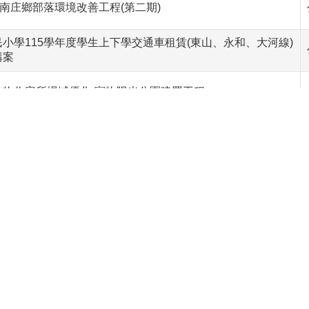
度南庄鄉部落環境改善工程(第二期)
小學115學年度學生上下學交通車租賃(東山、永和、大河線)
購案
動物收容所場域優化-寵物陽光公園建置工程
南江村1鄰農路駁坎改善工程
風美聯絡道路改善工程
南江村1鄰農路駁坎改善工程
度泰安鄉部落環境改善工程(第三期)
年度苗栗縣雨水下水道系統興建及改善工程（開口合約）